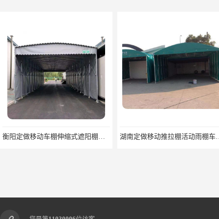
伸缩式遮阳棚活动蓬推拉棚
湖南定做移动推拉棚活动雨棚车棚物流仓库棚
您是第
11030006
位访客