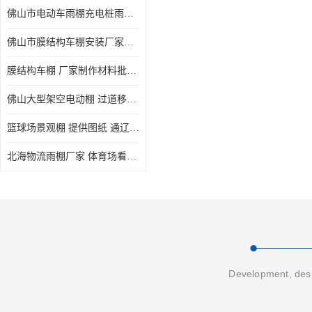
佛山市电动车雨棚充电桩雨棚小区电动车棚
佛山市膜结构车棚安装厂家发货安装
膜结构车棚 厂家制作材料批发安装一体式工厂
佛山大型架空电动棚 过道移动雨蓬 屋轨道悬空棚免费测量
篮球场景观棚 提供图纸 通辽膜结构厂家
北海物流雨棚厂家 体育场看台雨棚 价格优惠
Development, desi