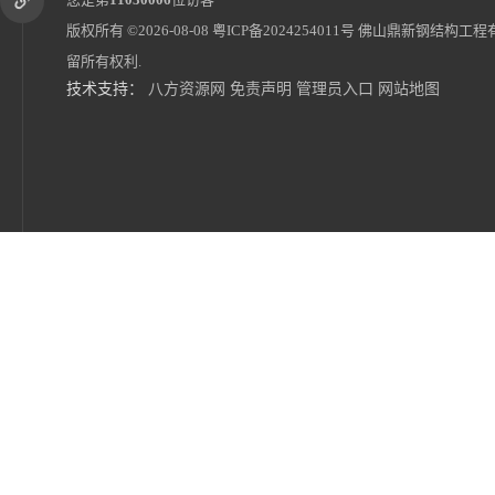
版权所有 ©2026-08-08
粤ICP备2024254011号
佛山鼎新钢结构工程
留所有权利.
技术支持：
八方资源网
免责声明
管理员入口
网站地图
衡阳定制推拉棚户外活动蓬烧烤蓬遮阳棚雨棚伸缩式
移动推拉棚大排档雨棚