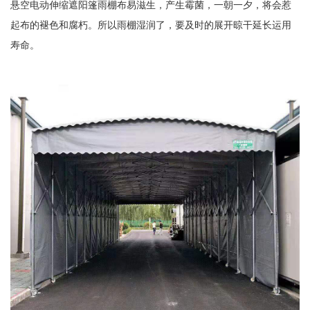
悬空电动伸缩遮阳篷雨棚布易滋生，产生霉菌，一朝一夕，将会惹
起布的褪色和腐朽。所以雨棚湿润了，要及时的展开晾干延长运用
寿命。