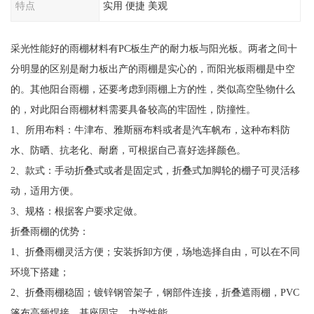
特点
实用 便捷 美观
采光性能好的雨棚材料有PC板生产的耐力板与阳光板。两者之间十
分明显的区别是耐力板出产的雨棚是实心的，而阳光板雨棚是中空
的。其他阳台雨棚，还要考虑到雨棚上方的性，类似高空坠物什么
的，对此阳台雨棚材料需要具备较高的牢固性，防撞性。
1、所用布料：牛津布、雅斯丽布料或者是汽车帆布，这种布料防
水、防晒、抗老化、耐磨，可根据自己喜好选择颜色。
2、款式：手动折叠式或者是固定式，折叠式加脚轮的棚子可灵活移
动，适用方便。
3、规格：根据客户要求定做。
折叠雨棚的优势：
1、折叠雨棚灵活方便；安装拆卸方便，场地选择自由，可以在不同
环境下搭建；
2、折叠雨棚稳固；镀锌钢管架子，钢部件连接，折叠遮雨棚，PVC
篷布高频焊接，基座固定，力学性能。