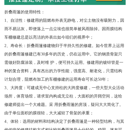
折叠雨篷的使用特性：
1、自洁性：修建用的阻燃布外表无静电，对尘土物没有吸附力，因
而不易沾灰，即便落上一点尘埃也很简单被风雨除掉。因而膜结构
车棚修建总是以亮洁的外表出如今咱们的视界中；
2、寿命长：折叠雨篷修建物归于半持久性的修建。如今世界上运用
的折叠雨篷修建已有30多年的历史，仍在运用中。它的钢质骨架只
需做好防腐涂装，及时维 护，便可持久运用。修建用的镀锌管是一
种的复合资料，具有杰出的力学性能，强度高、耐老化，只需结构
计划合理，阻燃布加工的车棚修建的运用寿命可长达50年；
3、大跨度：可建成无中心支持柱的大跨度修建，一些大型大众活动
场所，体育场馆，请求室内构成无立柱，大面积的开阔空间，这给
修建师提出一个大难题。采 用折叠雨篷的房顶，疑问大大简化了。
由于单位面积的膜很轻，大大减轻了骨架的承重；
4、体轻：选用的材料和结构决定了折叠雨篷是一种轻型结构，与其
他传统的修建结构方式相比较折叠雨篷是十分轻的。稳固。篷布可