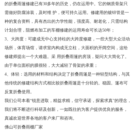
的折叠雨篷修建已有30多年的历史，仍在运用中。它的钢质骨架只
需做好防腐涂装，及时维 护，便可持久运用。修建用的镀锌管是一
种的复合资料，具有杰出的力学性能，强度高、耐老化，只需结构
计划合理，阻燃布加工的车棚修建的运用寿命可长达50年；
3、大跨度：可建成无中心支持柱的大跨度修建，一些大型大众活动
场所，体育场馆，请求室内构成无立柱，大面积的开阔空间，这给
修建师提出一个大难题。采 用折叠雨篷的房顶，疑问大大简化了。
由于单位面积的膜很轻，大大减轻了骨架的承重；
4、体轻：选用的材料和结构决定了折叠雨篷是一种轻型结构，与其
他传统的修建结构方式相比较折叠雨篷是十分轻的。稳固。篷布可
反复折叠使用。
我们公司本着“锐意进取，精益求精，信守承诺，探索求真”的理念，
我们将不断进行科研及创新，一如既往的为客户提供优良的服务，
真诚欢迎世界各地的客户来厂和咨询。
佛山可折叠雨棚厂家