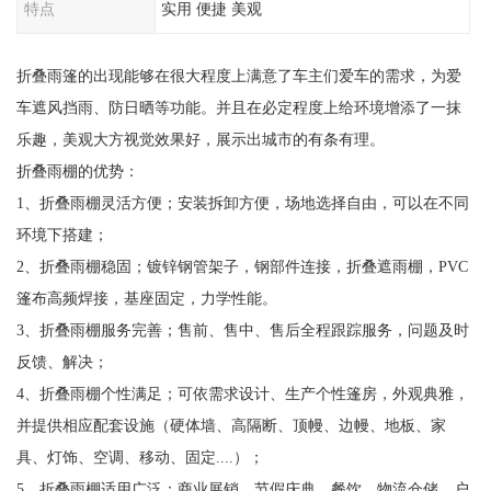
特点
实用 便捷 美观
折叠雨篷的出现能够在很大程度上满意了车主们爱车的需求，为爱
车遮风挡雨、防日晒等功能。并且在必定程度上给环境增添了一抹
乐趣，美观大方视觉效果好，展示出城市的有条有理。
折叠雨棚的优势：
1、折叠雨棚灵活方便；安装拆卸方便，场地选择自由，可以在不同
环境下搭建；
2、折叠雨棚稳固；镀锌钢管架子，钢部件连接，折叠遮雨棚，PVC
篷布高频焊接，基座固定，力学性能。
3、折叠雨棚服务完善；售前、售中、售后全程跟踪服务，问题及时
反馈、解决；
4、折叠雨棚个性满足；可依需求设计、生产个性篷房，外观典雅，
并提供相应配套设施（硬体墙、高隔断、顶幔、边幔、地板、家
具、灯饰、空调、移动、固定....）；
5、折叠雨棚适用广泛；商业展销、节假庆典、餐饮、物流仓储、户