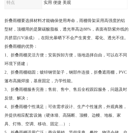
特点
实用 便捷 美观
折叠雨棚要选择材料才能确保使用寿命，雨棚骨架采用高强度的铝
型材，顶棚用的是聚碳酸脂板，透光率高达88%，表面有防紫外线的
共挤层(UV涂成），在阳光暴晒下不会产生黄变、霉化、透光不佳。
折叠雨棚的优势：
1、折叠雨棚灵活方便；安装拆卸方便，场地选择自由，可以在不同
环境下搭建；
2、折叠雨棚稳固；镀锌钢管架子，钢部件连接，折叠遮雨棚，PVC
篷布高频焊接，基座固定，力学性能。
3、折叠雨棚服务完善；售前、售中、售后全程跟踪服务，问题及时
反馈、解决；
4、折叠雨棚个性满足；可依需求设计、生产个性篷房，外观典雅，
并提供相应配套设施（硬体墙、高隔断、顶幔、边幔、地板、家
具、灯饰、空调、移动、固定....）；
5、折叠雨棚适用广泛；商业展销、节假庆典、餐饮、物流仓储、户