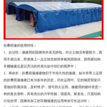
折叠雨篷的使用特性：
1、自洁性：修建用的阻燃布外表无静电，对尘土物没有吸附力，因
而不易沾灰，即便落上一点尘埃也很简单被风雨除掉。因而膜结构
车棚修建总是以亮洁的外表出如今咱们的视界中；
2、寿命长：折叠雨篷修建物归于半持久性的修建。如今世界上运用
的折叠雨篷修建已有30多年的历史，仍在运用中。它的钢质骨架只
需做好防腐涂装，及时维 护，便可持久运用。修建用的镀锌管是一
种的复合资料，具有杰出的力学性能，强度高、耐老化，只需结构
计划合理，阻燃布加工的车棚修建的运用寿命可长达50年；