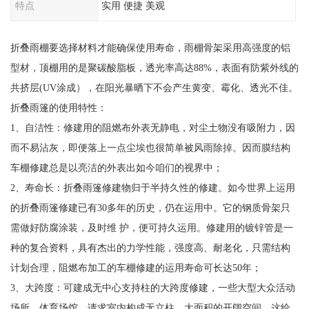
特点
实用 便捷 美观
折叠雨棚要选择材料才能确保使用寿命，雨棚骨架采用高强度的铝
型材，顶棚用的是聚碳酸脂板，透光率高达88%，表面有防紫外线的
共挤层(UV涂成），在阳光暴晒下不会产生黄变、霉化、透光不佳。
折叠雨篷的使用特性：
1、自洁性：修建用的阻燃布外表无静电，对尘土物没有吸附力，因
而不易沾灰，即便落上一点尘埃也很简单被风雨除掉。因而膜结构
车棚修建总是以亮洁的外表出如今咱们的视界中；
2、寿命长：折叠雨篷修建物归于半持久性的修建。如今世界上运用
的折叠雨篷修建已有30多年的历史，仍在运用中。它的钢质骨架只
需做好防腐涂装，及时维 护，便可持久运用。修建用的镀锌管是一
种的复合资料，具有杰出的力学性能，强度高、耐老化，只需结构
计划合理，阻燃布加工的车棚修建的运用寿命可长达50年；
3、大跨度：可建成无中心支持柱的大跨度修建，一些大型大众活动
场所，体育场馆，请求室内构成无立柱，大面积的开阔空间，这给