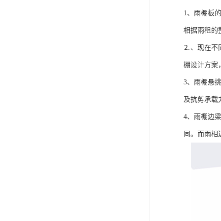
1、雨棚板
相据雨租的
⒉、现在不
棚设计方案
3、雨棚悬
及抗剪承载
4、雨棚边
同。而雨相