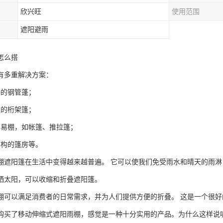
欣兴旺
使用范围
遮阳避雨
怎么搭
有多重解决方案：
接的钢管蓬；
建的桁架篷；
简易棚，如帐篷、推拉篷；
结构的篷房等。
棚遮阳篷在生活中变得越来越普遍。 它可以使我们免受雨水和晴天的雨淋
晒太阳，可以收缩和折叠遮阳篷。
棚可以满足消费者的日常需求，并为人们提供方便的折叠。 这是一个很好
购买了移动伸缩式遮阳雨棚，感觉是一种十分实用的产品。为什么这样说