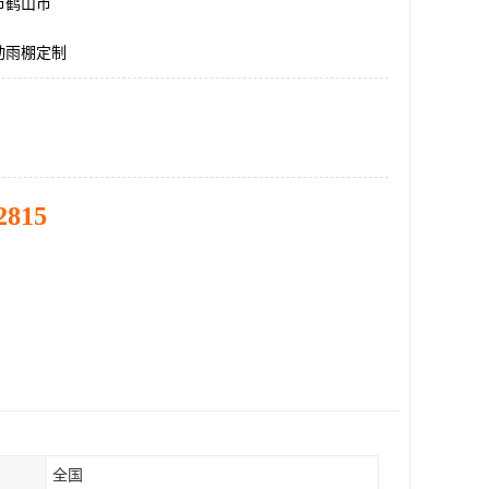
市鹤山市
动雨棚定制
2815
全国