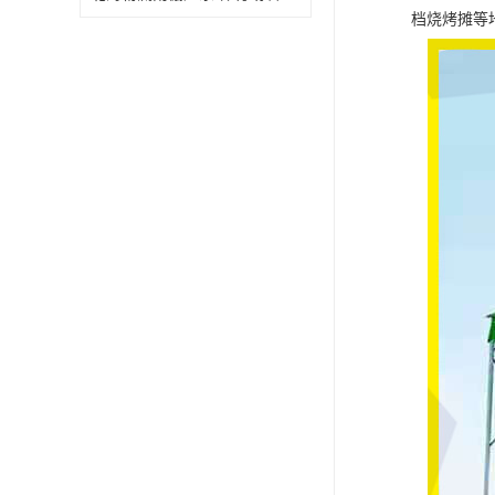
档烧烤摊等