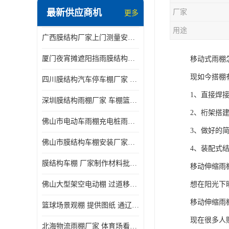
最新供应商机
厂家
更多
电动推拉雨棚
用途
广西膜结构厂家上门测量安装发货，厂家发货没有差价
膜结构停景观棚
厦门夜宵摊遮阳挡雨膜结构雨棚设计 上门测量 款式多
移动式雨棚
现如今搭棚
四川膜结构汽车停车棚厂家 款式多 提供报价
1、直接焊
深圳膜结构雨棚厂家 车棚篮球场体育看台 规格多样
2、桁架搭
佛山市电动车雨棚充电桩雨棚小区电动车棚
3、做好的
佛山市膜结构车棚安装厂家发货安装
4、装配式
膜结构车棚 厂家制作材料批发安装一体式工厂
移动伸缩雨
佛山大型架空电动棚 过道移动雨蓬 屋轨道悬空棚免费测量
想在阳光下
移动伸缩雨
篮球场景观棚 提供图纸 通辽膜结构厂家
现在很多人
北海物流雨棚厂家 体育场看台雨棚 价格优惠