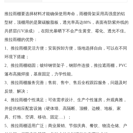
推拉雨棚要选择材料才能确保使用寿命，雨棚骨架采用高强度的铝
型材，顶棚用的是聚碳酸脂板，透光率高达88%，表面有防紫外线的
共挤层(UV涂成），在阳光暴晒下不会产生黄变、霉化、透光不佳。
推拉雨棚的优势：
1、推拉雨棚灵活方便；安装拆卸方便，场地选择自由，可以在不同
环境下搭建；
2、推拉雨棚稳固；镀锌钢管架子，钢部件连接，推拉遮雨棚，PVC
篷布高频焊接，基座固定，力学性能。
3、推拉雨棚服务完善；售前、售中、售后全程跟踪服务，问题及时
反馈、解决；
4、推拉雨棚个性满足；可依需求设计、生产个性篷房，外观典雅，
并提供相应配套设施（硬体墙、高隔断、顶幔、边幔、地板、家
具、灯饰、空调、移动、固定....）；
5、推拉雨棚适用广泛；商业展销、节假庆典、餐饮、物流仓储、户