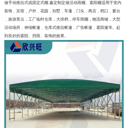
做手动推拉式或固定式棚.鑫定制定做活动雨棚、遮阳棚适用于室内
装饰﹑宾馆﹑户外﹑花园﹑别墅﹑车蓬﹑门头﹑商店﹑档口﹑窗台
﹑旅游景点，工厂临时仓库，大排档，停车雨棚，物流商铺，大型
活动场所﹑伸缩帐篷﹑仓库式推拉帐篷﹑广告帐篷﹑遮阳篷等。起
到良好的遮阳、挡雨、装饰的效果。