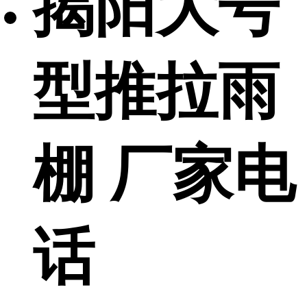
揭阳大号
型推拉雨
棚 厂家电
话