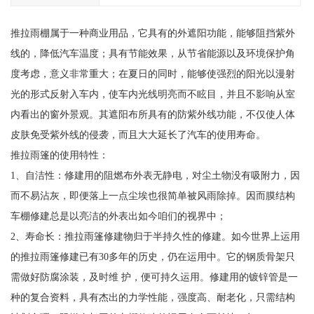
推拉雨棚属于一种商业用品，它具有的外遮阳功能，能够阻挡紫外
线的，降低汽车温度；具有节能效果，从节省能源以及环境保护角
度考虑，意义非常重大；在夏日的同时，能够使强烈的阳光以漫射
光的形式反射入车内，使车内光线明亮而不眩目，并且不影响从室
内看出的窗外景观。其遮阳布所具有的防紫外线功能，不仅使人体
皮肤免受紫外线的侵袭，而且大大延长了汽车的使用寿命。
推拉雨篷的使用特性：
1、自洁性：修建用的阻燃布外表无静电，对尘土物没有吸附力，因
而不易沾灰，即便落上一点尘埃也很简单被风雨除掉。因而膜结构
车棚修建总是以亮洁的外表出如今咱们的视界中；
2、寿命长：推拉雨篷修建物归于半持久性的修建。如今世界上运用
的推拉雨篷修建已有30多年的历史，仍在运用中。它的钢质骨架只
需做好防腐涂装，及时维 护，便可持久运用。修建用的镀锌管是一
种的复合资料，具有杰出的力学性能，强度高、耐老化，只需结构