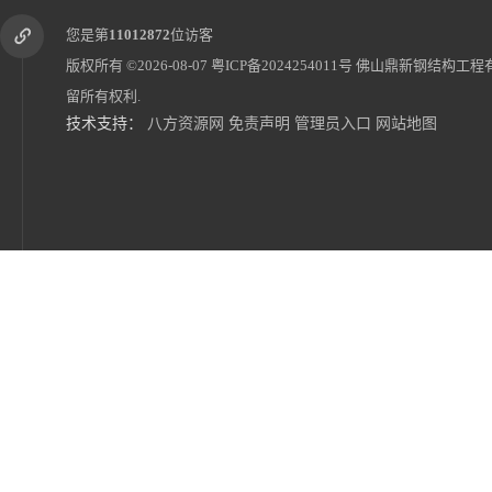
您是第
11012872
位访客
版权所有 ©2026-08-07
粤ICP备2024254011号
佛山鼎新钢结构工程
留所有权利.
技术支持：
八方资源网
免责声明
管理员入口
网站地图
户外推拉棚遮阳蓬夜宵烧烤棚物流仓库棚定制
推拉棚移动停车棚移动雨