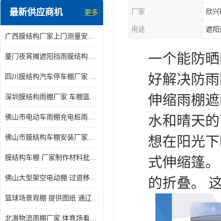
最新供应商机
厂家
欣兴
更多
电动推拉雨棚
用途
遮阳
广西膜结构厂家上门测量安装发货，厂家发货没有差价
膜结构停景观棚
一个能防晒
厦门夜宵摊遮阳挡雨膜结构雨棚设计 上门测量 款式多
好解决防雨
四川膜结构汽车停车棚厂家 款式多 提供报价
伸缩雨棚遮
深圳膜结构雨棚厂家 车棚篮球场体育看台 规格多样
水和晴天的
佛山市电动车雨棚充电桩雨棚小区电动车棚
佛山市膜结构车棚安装厂家发货安装
想在阳光下
膜结构车棚 厂家制作材料批发安装一体式工厂
式伸缩篷。
佛山大型架空电动棚 过道移动雨蓬 屋轨道悬空棚免费测量
的折叠。 
篮球场景观棚 提供图纸 通辽膜结构厂家
北海物流雨棚厂家 体育场看台雨棚 价格优惠