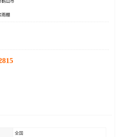
市鹤山市
库雨棚
2815
全国