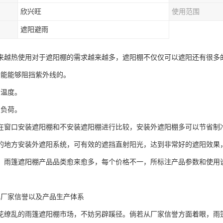
欣兴旺
使用范围
遮阳避雨
来越热使用对于遮阳棚的需求越来越多，遮阳棚不仅仅可以遮阳还有很多
功能能够阻挡紫外线的。
内温度。
调负荷。
在窗口安装遮阳棚和不安装遮阳棚进行比较，安装外遮阳棚多可以节省制冷
的地方安装外遮阳系统，可有效的遮挡直射阳光，达到非常好的遮阳效果
，雨篷遮阳棚产品品类愈来愈多，每个价格不一，所标注产品参数和使用
解厂家信誉以及产品生产体系
花缭乱的雨篷遮阳棚市场，不妨另辟蹊径。倘若从厂家信誉方面着眼，雨