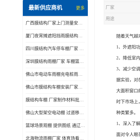
最新供应商机
厂家
更多
电动推拉雨棚
用途
广西膜结构厂家上门测量安装发货，厂家发货没有差价
膜结构停景观棚
厦门夜宵摊遮阳挡雨膜结构雨棚设计 上门测量 款式多
随着天气越
1、外遮阳
四川膜结构汽车停车棚厂家 款式多 提供报价
2、降低室
深圳膜结构雨棚厂家 车棚篮球场体育看台 规格多样
3、减少空
佛山市电动车雨棚充电桩雨棚小区电动车棚
据实验，对
佛山市膜结构车棚安装厂家发货安装
大面积窗口
膜结构车棚 厂家制作材料批发安装一体式工厂
时下市场上
佛山大型架空电动棚 过道移动雨蓬 屋轨道悬空棚免费测量
种类繁多。
1、深入了
篮球场景观棚 提供图纸 通辽膜结构厂家
面对令人眼
北海物流雨棚厂家 体育场看台雨棚 价格优惠