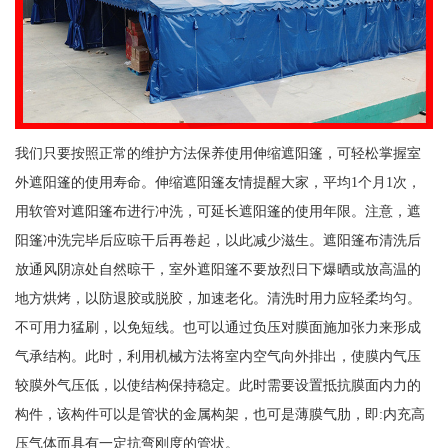
我们只要按照正常的维护方法保养使用伸缩遮阳篷，可轻松掌握室
外遮阳篷的使用寿命。伸缩遮阳篷友情提醒大家，平均1个月1次，
用软管对遮阳篷布进行冲洗，可延长遮阳篷的使用年限。注意，遮
阳篷冲洗完毕后应晾干后再卷起，以此减少滋生。遮阳篷布清洗后
放通风阴凉处自然晾干，室外遮阳篷不要放烈日下爆晒或放高温的
地方烘烤，以防退胶或脱胶，加速老化。清洗时用力应轻柔均匀。
不可用力猛刷，以免短线。也可以通过负压对膜面施加张力来形成
气承结构。此时，利用机械方法将室内空气向外排出，使膜内气压
较膜外气压低，以使结构保持稳定。此时需要设置抵抗膜面内力的
构件，该构件可以是管状的金属构架，也可是薄膜气肋，即:内充高
压气体而具有一定抗弯刚度的管状。