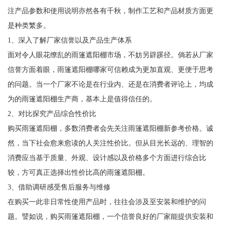
注产品参数和使用说明亦然各有千秋，制作工艺和产品材质方面更
是种类繁多。
1、深入了解厂家信誉以及产品生产体系
面对令人眼花缭乱的雨篷遮阳棚市场，不妨另辟蹊径。倘若从厂家
信誉方面着眼，雨篷遮阳棚哪家可信赖成为更加直观、更便于思考
的问题。当一个厂家不论是在行业内、还是在消费者评论上，均成
为的雨篷遮阳棚生产商，基本上是值得信任的。
2、对比探究产品综合性价比
购买雨篷遮阳棚，多数消费者会先关注雨篷遮阳棚新参考价格。诚
然，当下社会愈来愈读的人关注性价比。但从目光长远的、理智的
消费应当基于质量、外观、设计感以及价格多个方面进行综合比
较，方可真正选择出性价比高的雨篷遮阳棚。
3、借助调研感受售后服务与维修
在购买一此非日常性使用产品时，往往会涉及至安装和维护的问
题。譬如说，购买雨篷遮阳棚，一个信誉良好的厂家能提供安装和