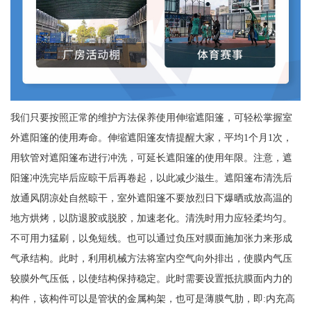
我们只要按照正常的维护方法保养使用伸缩遮阳篷，可轻松掌握室
外遮阳篷的使用寿命。伸缩遮阳篷友情提醒大家，平均1个月1次，
用软管对遮阳篷布进行冲洗，可延长遮阳篷的使用年限。注意，遮
阳篷冲洗完毕后应晾干后再卷起，以此减少滋生。遮阳篷布清洗后
放通风阴凉处自然晾干，室外遮阳篷不要放烈日下爆晒或放高温的
地方烘烤，以防退胶或脱胶，加速老化。清洗时用力应轻柔均匀。
不可用力猛刷，以免短线。也可以通过负压对膜面施加张力来形成
气承结构。此时，利用机械方法将室内空气向外排出，使膜内气压
较膜外气压低，以使结构保持稳定。此时需要设置抵抗膜面内力的
构件，该构件可以是管状的金属构架，也可是薄膜气肋，即:内充高