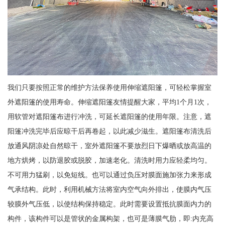
我们只要按照正常的维护方法保养使用伸缩遮阳篷，可轻松掌握室
外遮阳篷的使用寿命。伸缩遮阳篷友情提醒大家，平均1个月1次，
用软管对遮阳篷布进行冲洗，可延长遮阳篷的使用年限。注意，遮
阳篷冲洗完毕后应晾干后再卷起，以此减少滋生。遮阳篷布清洗后
放通风阴凉处自然晾干，室外遮阳篷不要放烈日下爆晒或放高温的
地方烘烤，以防退胶或脱胶，加速老化。清洗时用力应轻柔均匀。
不可用力猛刷，以免短线。也可以通过负压对膜面施加张力来形成
气承结构。此时，利用机械方法将室内空气向外排出，使膜内气压
较膜外气压低，以使结构保持稳定。此时需要设置抵抗膜面内力的
构件，该构件可以是管状的金属构架，也可是薄膜气肋，即:内充高