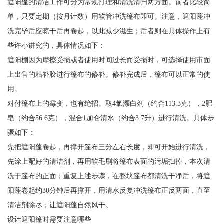
遮阳蓬的清洁工作可分为常规打理和清洗清扫两方面。前者比较简
单，只要定期（按月计数）用软管冲洗篷布即可。注意，遮阳蓬冲
洗完毕后应晾干后再卷起，以此减少滋生；后者则在具体操作上有
些许小讲究的，具体情况如下：
遮阳棚因为摩擦受损或者使用时间过长而受损时，可选择使用市面
上出售的粘补胶进行篷布的修补。修补完成后，篷布可以正常的使
用。
对付篷布上的霉变，也有绝招。取4氯漂白剂（约合113.3克），2肥
皂（约合56.6克），混合1加仑清水（约合3.7升）进行清洗。具体步
骤如下：
先把遮阳蓬卷起，再撑开篷布三分左右长度，即可开始进行清洗，
先涂上配好的清洁剂，再用软毛刷将篷布表面的污垢扫掉，本次清
洗于篷布的正面；重复上述步骤，在整块篷布都清洗干净后，将遮
阳蓬卷起约30分钟后再撑开，用清水反复冲洗篷布正反两面，直至
清洁剂除尽；让遮阳蓬自然风干。
设计遮阳篷时需要注意哪些