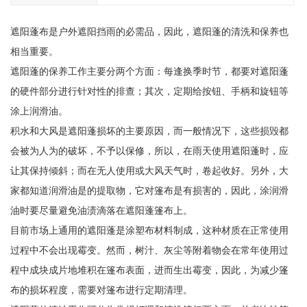
遮阳蓬布是户外遮阳挡雨的必需品，因此，遮阳蓬的清洗和保养也
相当重要。
遮阳蓬的保养工作主要分两个方面：每逢换季时节，都要对遮阳蓬
的硬件部分进行针对性的排查；其次，定期给按钮、手柄和旋钮等
涂上润滑油。
积水和大风是遮阳蓬损坏的主要原因，而一般情况下，这些损毁都
会被为人为的破坏，不予以保修，所以，在雨天使用遮阳蓬时，应
让其保持倾斜；而在无人使用或大风天气时，卷起收好。另外，大
家都知道润滑油是的提取物，它对篷布是有损害的，因此，涂润滑
油时要尽量避免油渍滴落在遮阳蓬篷布上。
目前市场上通用的遮阳蓬是涂塑布材料制成，这种材质在正常使用
过程中不会出现霉变。然而，树汁、灰尘等附着物会在常年使用过
程中成块成片地堆积在篷布表面，进而生出霉变，因此，为减少篷
布的损坏程度，需要对篷布进行定期清理。