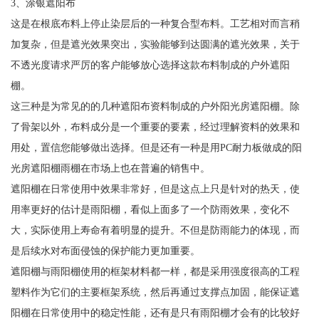
3、涂银遮阳布
这是在根底布料上停止染层后的一种复合型布料。工艺相对而言稍
加复杂，但是遮光效果突出，实验能够到达圆满的遮光效果，关于
不透光度请求严厉的客户能够放心选择这款布料制成的户外遮阳
棚。
这三种是为常见的的几种遮阳布资料制成的户外阳光房遮阳棚。除
了骨架以外，布料成分是一个重要的要素，经过理解资料的效果和
用处，置信您能够做出选择。但是还有一种是用PC耐力板做成的阳
光房遮阳棚雨棚在市场上也在普遍的销售中。
遮阳棚在日常使用中效果非常好，但是这点上只是针对的热天，使
用率更好的估计是雨阳棚，看似上面多了一个防雨效果，变化不
大，实际使用上寿命有着明显的提升。不但是防雨能力的体现，而
是后续水对布面侵蚀的保护能力更加重要。
遮阳棚与雨阳棚使用的框架材料都一样，都是采用强度很高的工程
塑料作为它们的主要框架系统，然后再通过支撑点加固，能保证遮
阳棚在日常使用中的稳定性能，还有是只有雨阳棚才会有的比较好