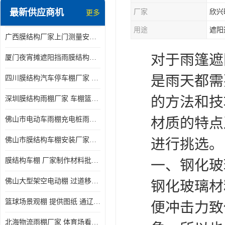
最新供应商机
厂家
欣兴
更多
电动推拉雨棚
用途
遮阳
广西膜结构厂家上门测量安装发货，厂家发货没有差价
膜结构停景观棚
对于雨篷遮
厦门夜宵摊遮阳挡雨膜结构雨棚设计 上门测量 款式多
是雨天都需
四川膜结构汽车停车棚厂家 款式多 提供报价
的方法和技
深圳膜结构雨棚厂家 车棚篮球场体育看台 规格多样
材质的特点
佛山市电动车雨棚充电桩雨棚小区电动车棚
佛山市膜结构车棚安装厂家发货安装
进行挑选。
膜结构车棚 厂家制作材料批发安装一体式工厂
一、钢化玻
佛山大型架空电动棚 过道移动雨蓬 屋轨道悬空棚免费测量
钢化玻璃材
篮球场景观棚 提供图纸 通辽膜结构厂家
便冲击力致
北海物流雨棚厂家 体育场看台雨棚 价格优惠