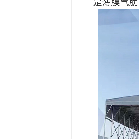
是薄膜气肋