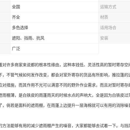
全国
运输方式
齐全
材质
多色选择
适用场合
遮阳、挡雨、抗风
安装
广泛
篷对许多商家来说都的根本性缘由，这种本钱低、灵活性高的暂时寄存空
下，不管气候如何发作改变，都会对室外寄存的货品有所影响，推拉篷的
应对措施，而其作用不光可以满意不同的野外作业需求，而且对暂时寄存
遮雨棚薄，是白铁皮的雨蓬雨天的时候水点的声响大，全是因为白铁皮过
了，倘若是面料的遮雨棚，在雨蓬上边提升一层海棉就可以有用的消除噪
的方法能够有用的减少遮雨棚产生的噪音，大家都能够去试着一下。与挡