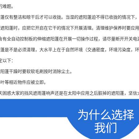
的难题。
阳蓬仅有整洁和晾干后才可以收拢。当湿的遮阳蓬迫不得已收拢的情况下
缩遮阳蓬时，应把它开启在它干的情况下开展清理。清理维护保养时要应
含有全自动控制板的伸缩遮阳蓬在开展一切操作过程，请尽量断开开关电
阳蓬是不是必须清理，大水平上在于自然环境（交通密度，环境污染度，
定以下：
遮阳蓬干躁时要软软毛刷按时消除尘土。
落叶等相近物件应被立即。
天困惑大家的挡风遮雨蓬响声还是在太阳中应用之后脏掉的遮阳蓬，坚信