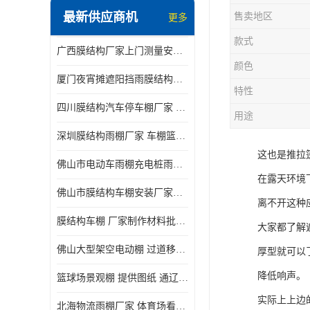
最新供应商机
售卖地区
更多
电动推拉雨棚
款式
广西膜结构厂家上门测量安装发货，厂家发货没有差价
膜结构停景观棚
颜色
厦门夜宵摊遮阳挡雨膜结构雨棚设计 上门测量 款式多
特性
四川膜结构汽车停车棚厂家 款式多 提供报价
用途
深圳膜结构雨棚厂家 车棚篮球场体育看台 规格多样
这也是推拉
佛山市电动车雨棚充电桩雨棚小区电动车棚
在露天环境
佛山市膜结构车棚安装厂家发货安装
离不开这种
膜结构车棚 厂家制作材料批发安装一体式工厂
大家都了解
佛山大型架空电动棚 过道移动雨蓬 屋轨道悬空棚免费测量
厚型就可以
降低响声。
篮球场景观棚 提供图纸 通辽膜结构厂家
实际上上边
北海物流雨棚厂家 体育场看台雨棚 价格优惠