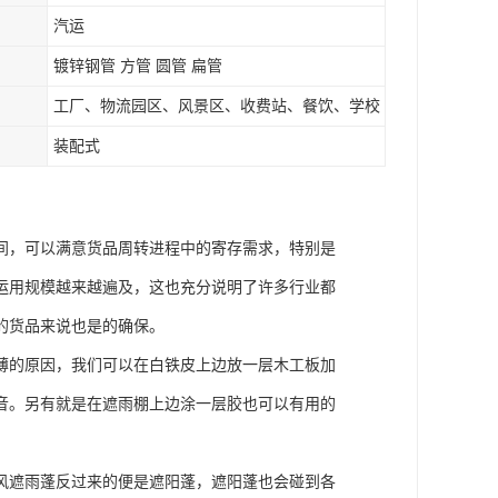
汽运
镀锌钢管 方管 圆管 扁管
工厂、物流园区、风景区、收费站、餐饮、学校
装配式
间，可以满意货品周转进程中的寄存需求，特别是
运用规模越来越遍及，这也充分说明了许多行业都
的货品来说也是的确保。
薄的原因，我们可以在白铁皮上边放一层木工板加
音。另有就是在遮雨棚上边涂一层胶也可以有用的
风遮雨蓬反过来的便是遮阳蓬，遮阳蓬也会碰到各