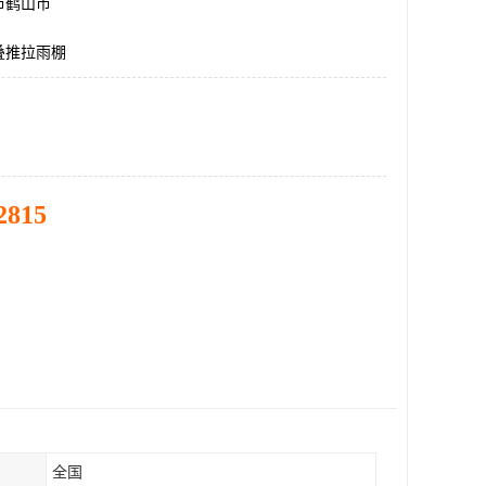
市鹤山市
叠推拉雨棚
2815
全国