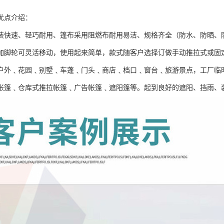
优点介绍：
装快速、轻巧耐用、篷布采用阻燃布耐用易洁、规格齐全（防水、防晒、
加脚轮可灵活移动，使用起来简单，款式随客户选择订做手动推拉式或固
户外﹑花园﹑别墅﹑车蓬﹑门头﹑商店﹑档口﹑窗台﹑旅游景点，工厂临
帐篷﹑仓库式推拉帐篷﹑广告帐篷﹑遮阳篷等。起到良好的遮阳、挡雨、