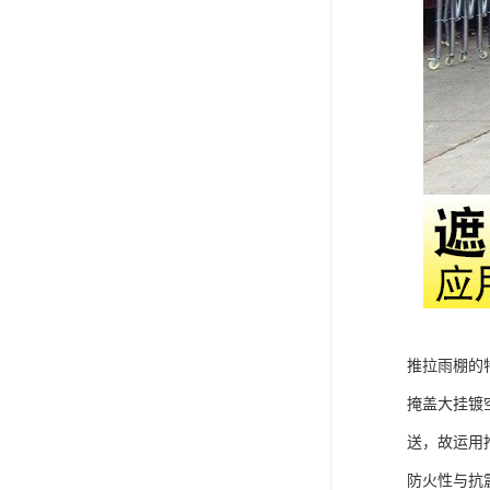
推拉雨棚的
掩盖大挂镀
送，故运用
防火性与抗