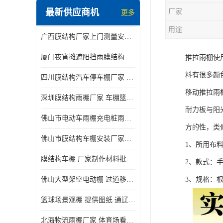
最新供应商机
厂家
更多
电动推拉雨棚
用途
广西膜结构厂家上门测量安装发货，厂家发货没有差价
膜结构停景观棚
厦门夜宵摊遮阳挡雨膜结构雨棚设计 上门测量 款式多
推拉雨棚使
料有很多颜
四川膜结构汽车停车棚厂家 款式多 提供报价
移动推拉雨
深圳膜结构雨棚厂家 车棚篮球场体育看台 规格多样
耐力板与阳
佛山市电动车雨棚充电桩雨棚小区电动车棚
方的性，类
佛山市膜结构车棚安装厂家发货安装
1、所用布
膜结构车棚 厂家制作材料批发安装一体式工厂
2、款式：
佛山大型架空电动棚 过道移动雨蓬 屋轨道悬空棚免费测量
3、规格：
篮球场景观棚 提供图纸 通辽膜结构厂家
北海物流雨棚厂家 体育场看台雨棚 价格优惠