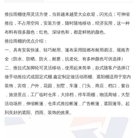
推拉雨棚使用灵活方便，当前越来越受大众欢迎，闪光点：可伸缩
推拉，不占用空间，安装方便，随时随地移动，经济实用，这一种
布料有很多颜色：红色、深绿色和，都是鲜艳的颜色。
推拉雨棚的优点介绍：
一、具有安装快速、轻巧耐用、篷布采用阻燃布耐用易洁、规格齐
全（防水、防晒、防火，耐磨，抗老化、有多种颜色可供选择）
二、推拉式加脚轮可灵活移动，使用起来简单，款式随客户选择订
做手动推拉式或固定式棚.鑫定制定做活动雨棚、遮阳棚适用于室内
装饰﹑宾馆﹑户外﹑花园﹑别墅﹑车蓬﹑门头﹑商店﹑档口﹑窗台
﹑旅游景点，工厂临时仓库，大排档，停车雨棚，物流商铺，大型
活动场所﹑伸缩帐篷﹑仓库式推拉帐篷﹑广告帐篷﹑遮阳篷等。起
到良好的遮阳、挡雨、装饰的效果。