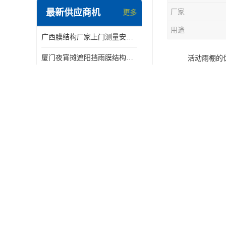
最新供应商机
厂家
更多
电动推拉雨棚
用途
广西膜结构厂家上门测量安装发货，厂家发货没有差价
膜结构停景观棚
厦门夜宵摊遮阳挡雨膜结构雨棚设计 上门测量 款式多
活动雨棚的
1、使用方
四川膜结构汽车停车棚厂家 款式多 提供报价
该推拉车库
深圳膜结构雨棚厂家 车棚篮球场体育看台 规格多样
场地的面积
佛山市电动车雨棚充电桩雨棚小区电动车棚
2、稳定性
佛山市膜结构车棚安装厂家发货安装
推拉车库两
膜结构车棚 厂家制作材料批发安装一体式工厂
车库顶篷上
佛山大型架空电动棚 过道移动雨蓬 屋轨道悬空棚免费测量
3、抗风雪
由于在推拉
篮球场景观棚 提供图纸 通辽膜结构厂家
从容的对付
北海物流雨棚厂家 体育场看台雨棚 价格优惠