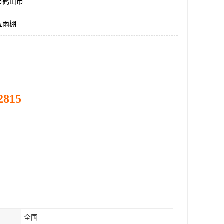
市鹤山市
拉雨棚
2815
全国