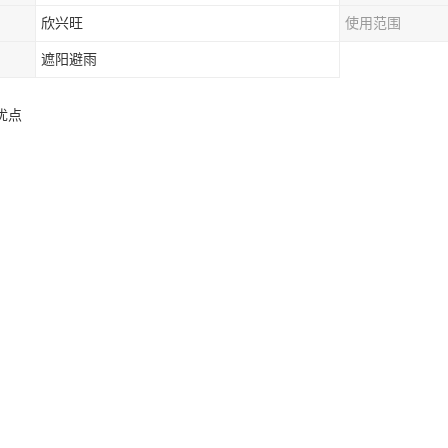
欣兴旺
使用范围
遮阳避雨
优点
便
采用拉网结构制作，离地安装万向轮和滑轮，因此可以折叠，整体推拉。
可以降到小；
好
排立柱排列紧密，完全拉开后两根立柱之间相距约100-150厘米；不单
方特别加固两排交叉管，使推拉车库在使用过程中更加稳定；
能力强
车库顶篷上方特别加固两排交叉管，使推拉车库在使用过程中不但更加稳
暴风雪的侵袭肆虐，有效的保护推拉车库；