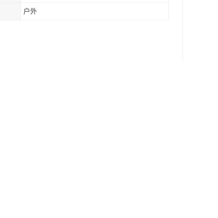
户外
使用时能快捷、轻松的将推拉车库展开，闲时占用
在两根立柱之间安装交叉管增强其稳定性，还在推拉
定，而且使推拉车库蓬顶负重能力大大加强，从而