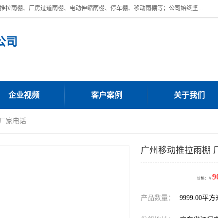
广东鼎新钢结构工程有限公司是一家制作大型电动雨棚厂家;主营：电动推拉雨棚、厂房过道雨棚、电动伸缩雨棚、停车棚、移动雨棚等；公司始终坚持结构创新,品质优越,美观形象,且售后服务好。公司充分吸纳当今休闲用品的前端技术和风格,为您带来质价相宜,时尚典雅的各种户外用品,
公司
企业视频
客户案例
关于我们
 厂家电话
广州移动推拉雨棚 
90.00
价格：￥
元/
产品数量：
9999.00平