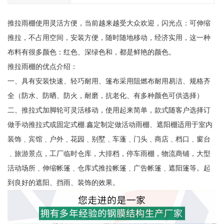
推拉雨棚使用灵活方便，当前越来越受大众欢迎，闪光点：可伸缩
推拉，不占用空间，安装方便，随时随地移动，经济实用，这一种
布料有很多颜色：红色、深绿色和，都是鲜艳的颜色。
推拉雨棚的优点介绍：
一、具有安装快速、轻巧耐用、篷布采用阻燃布耐用易洁、规格齐
全（防水、防晒、防火，耐磨，抗老化、有多种颜色可供选择）
二、推拉式加脚轮可灵活移动，使用起来简单，款式随客户选择订
做手动推拉式或固定式棚.鑫定制定做活动雨棚、遮阳棚适用于室内
装饰﹑宾馆﹑户外﹑花园﹑别墅﹑车蓬﹑门头﹑商店﹑档口﹑窗台
﹑旅游景点，工厂临时仓库，大排档，停车雨棚，物流商铺，大型
活动场所﹑伸缩帐篷﹑仓库式推拉帐篷﹑广告帐篷﹑遮阳篷等。起
到良好的遮阳、挡雨、装饰的效果。