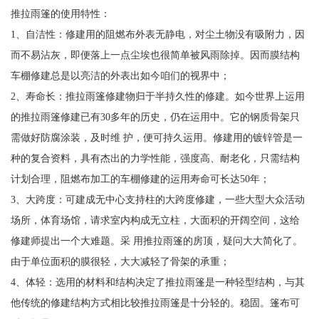
推拉雨篷的使用特性：
1、自洁性：修建用的阻燃布外表无静电，对尘土物没有吸附力，因
而不易沾灰，即便落上一点尘埃也很简单被风雨除掉。因而膜结构
车棚修建总是以亮洁的外表出如今咱们的视界中；
2、寿命长：推拉雨篷修建物归于半持久性的修建。如今世界上运用
的推拉雨篷修建已有30多年的历史，仍在运用中。它的钢质骨架只
需做好防腐涂装，及时维 护，便可持久运用。修建用的镀锌管是一
种的复合资料，具有杰出的力学性能，强度高、耐老化，只需结构
计划合理，阻燃布加工的车棚修建的运用寿命可长达50年；
3、大跨度：可建成无中心支持柱的大跨度修建，一些大型大众活动
场所，体育场馆，请求室内构成无立柱，大面积的开阔空间，这给
修建师提出一个大难题。采 用推拉雨篷的房顶，疑问大大简化了。
由于单位面积的膜很轻，大大减轻了骨架的承重；
4、体轻：选用的材料和结构决定了推拉雨篷是一种轻型结构，与其
他传统的修建结构方式相比较推拉雨篷是十分轻的。稳固。篷布可