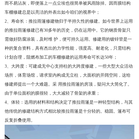
而不易沾灰，即便落上一点尘埃也很简单被风雨除掉。因而膜结构
车棚修建总是以亮洁的外表出如今咱们的视界中；
2、寿命长：推拉雨篷修建物归于半持久性的修建。如今世界上运用
的推拉雨篷修建已有30多年的历史，仍在运用中。它的钢质骨架只
需做好防腐涂装，及时维 护，便可持久运用。修建用的镀锌管是一
种的复合资料，具有杰出的力学性能，强度高、耐老化，只需结构
计划合理，阻燃布加工的车棚修建的运用寿命可长达50年；
3、大跨度：可建成无中心支持柱的大跨度修建，一些大型大众活动
场所，体育场馆，请求室内构成无立柱，大面积的开阔空间，这给
修建师提出一个大难题。采 用推拉雨篷的房顶，疑问大大简化了。
由于单位面积的膜很轻，大大减轻了骨架的承重；
4、体轻：选用的材料和结构决定了推拉雨篷是一种轻型结构，与其
他传统的修建结构方式相比较推拉雨篷是十分轻的。稳固。篷布可
反复折叠使用。