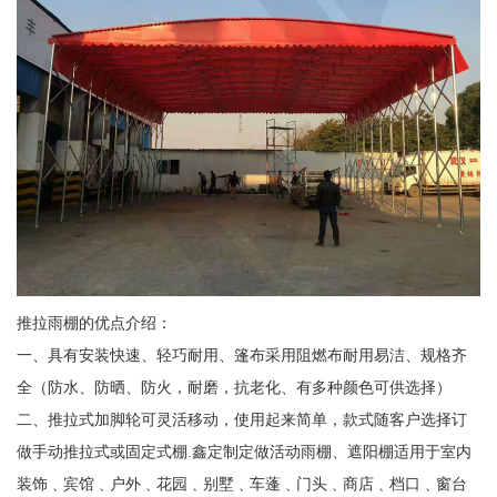
推拉雨棚的优点介绍：
一、具有安装快速、轻巧耐用、篷布采用阻燃布耐用易洁、规格齐
全（防水、防晒、防火，耐磨，抗老化、有多种颜色可供选择）
二、推拉式加脚轮可灵活移动，使用起来简单，款式随客户选择订
做手动推拉式或固定式棚.鑫定制定做活动雨棚、遮阳棚适用于室内
装饰﹑宾馆﹑户外﹑花园﹑别墅﹑车蓬﹑门头﹑商店﹑档口﹑窗台