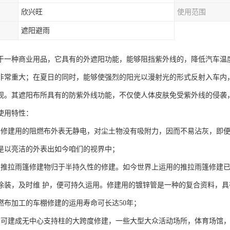
欣兴旺
使用范围
遮阳避雨
于一种商业用品，它具有的外遮阳功能，能够阻挡紫外线的，降低汽车温
非常重大；在夏日的同时，能够使强烈的阳光以漫射光的形式反射入车内
观。其遮阳布所具有的防紫外线功能，不仅使人体皮肤免受紫外线的侵袭
使用特性：
：修建用的阻燃布外表无静电，对尘土物没有吸附力，因而不易沾灰，即
是以亮洁的外表出如今咱们的视界中；
：推拉雨篷修建物归于半持久性的修建。如今世界上运用的推拉雨篷修建已
涂装，及时维 护，便可持久运用。修建用的镀锌管是一种的复合资料，
燃布加工的车棚修建的运用寿命可长达50年；
：可建成无中心支持柱的大跨度修建，一些大型大众活动场所，体育场馆