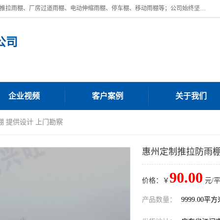
广东鼎新钢结构工程有限公司是一家制作大型电动雨棚厂家;主营：电动推拉雨棚、厂房过道雨棚、电动伸缩雨棚、停车棚、移动雨棚等；公司始终坚持结构创新,品质优越,美观形象,且售后服务好。公司充分吸纳当今休闲用品的前端技术和风格,为您带来质价相宜,时尚典雅的各种户外用品,
公司
企业视频
客户案例
关于我们
棚 提供设计 上门勘察
惠州定制推拉防雨棚
90.00
价格：￥
元/
产品数量：
9999.00平