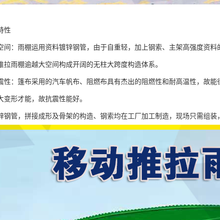
特性
空间：雨棚运用资料镀锌钢管，由于自重轻，加上钢索、主架高强度资料的
推拉雨棚逾越大空间构成开阔的无柱大跨度构造体系。
震性：篷布采用的汽车帆布、阻燃布具有杰出的阻燃性和耐高温性，故能
大变形才能，故抗震性能好。
锌钢管，拼接成形及骨架的构造、钢索均在工厂加工制造，现场只需组装