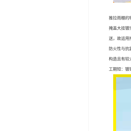
推拉雨棚的
掩盖大挂镀
送，故运用
防火性与抗
构造且有较
工期短：镀