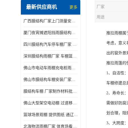
最新供应商机
厂家
更多
电动推拉雨棚
用途
广西膜结构厂家上门测量安装发货，厂家发货没有差价
膜结构停景观棚
厦门夜宵摊遮阳挡雨膜结构雨棚设计 上门测量 款式多
推拉雨棚属
考虑，意义
四川膜结构汽车停车棚厂家 款式多 提供报价
出的窗外景
深圳膜结构雨棚厂家 车棚篮球场体育看台 规格多样
推拉雨篷的
佛山市电动车雨棚充电桩雨棚小区电动车棚
1、自洁性
佛山市膜结构车棚安装厂家发货安装
车棚修建总
膜结构车棚 厂家制作材料批发安装一体式工厂
2、寿命长
佛山大型架空电动棚 过道移动雨蓬 屋轨道悬空棚免费测量
需做好防腐
划合理，阻
篮球场景观棚 提供图纸 通辽膜结构厂家
3、大跨度
北海物流雨棚厂家 体育场看台雨棚 价格优惠