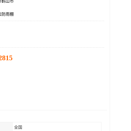
市鹤山市
拉防雨棚
2815
全国