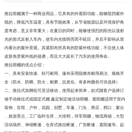
推拉雨棚属于一种商业用品，它具有的外遮阳功能，能够阻挡紫外
线的，降低汽车温度；具有节能效果，从节省能源以及环境保护角
度考虑，意义非常重大；在夏日的同时，能够使强烈的阳光以漫射
光的形式反射入车内，使车内光线明亮而不眩目，并且不影响从室
内看出的窗外景观。其遮阳布所具有的防紫外线功能，不仅使人体
皮肤免受紫外线的侵袭，而且大大延长了汽车的使用寿命。
推拉雨棚的优点介绍：
一、具有安装快速、轻巧耐用、篷布采用阻燃布耐用易洁、规格齐
全（防水、防晒、防火，耐磨，抗老化、有多种颜色可供选择）
二、推拉式加脚轮可灵活移动，使用起来简单，款式随客户选择订
做手动推拉式或固定式棚.鑫定制定做活动雨棚、遮阳棚适用于室内
装饰﹑宾馆﹑户外﹑花园﹑别墅﹑车蓬﹑门头﹑商店﹑档口﹑窗台
﹑旅游景点，工厂临时仓库，大排档，停车雨棚，物流商铺，大型
活动场所﹑伸缩帐篷﹑仓库式推拉帐篷﹑广告帐篷﹑遮阳篷等。起