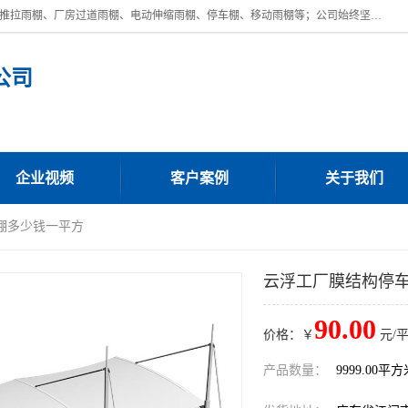
广东鼎新钢结构工程有限公司是一家制作大型电动雨棚厂家;主营：电动推拉雨棚、厂房过道雨棚、电动伸缩雨棚、停车棚、移动雨棚等；公司始终坚持结构创新,品质优越,美观形象,且售后服务好。公司充分吸纳当今休闲用品的前端技术和风格,为您带来质价相宜,时尚典雅的各种户外用品,
公司
企业视频
客户案例
关于我们
棚多少钱一平方
云浮工厂膜结构停
90.00
价格：￥
元/
产品数量：
9999.00平