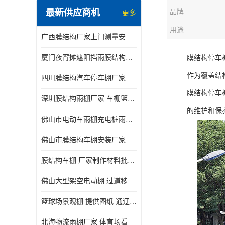
最新供应商机
品牌
更多
电动推拉雨棚
用途
广西膜结构厂家上门测量安装发货，厂家发货没有差价
膜结构停景观棚
厦门夜宵摊遮阳挡雨膜结构雨棚设计 上门测量 款式多
膜结构停车
作为覆盖结
四川膜结构汽车停车棚厂家 款式多 提供报价
膜结构停车
深圳膜结构雨棚厂家 车棚篮球场体育看台 规格多样
的维护和保
佛山市电动车雨棚充电桩雨棚小区电动车棚
佛山市膜结构车棚安装厂家发货安装
膜结构车棚 厂家制作材料批发安装一体式工厂
佛山大型架空电动棚 过道移动雨蓬 屋轨道悬空棚免费测量
篮球场景观棚 提供图纸 通辽膜结构厂家
北海物流雨棚厂家 体育场看台雨棚 价格优惠