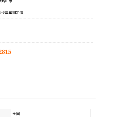
市鹤山市
观停车车棚定做
2815
全国