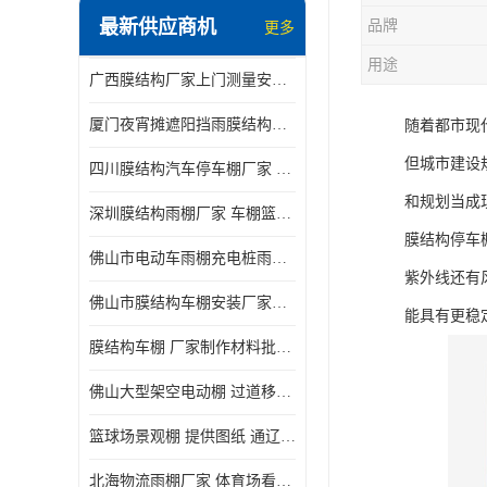
最新供应商机
品牌
更多
电动推拉雨棚
用途
广西膜结构厂家上门测量安装发货，厂家发货没有差价
膜结构停景观棚
厦门夜宵摊遮阳挡雨膜结构雨棚设计 上门测量 款式多
随着都市现
但城市建设
四川膜结构汽车停车棚厂家 款式多 提供报价
和规划当成
深圳膜结构雨棚厂家 车棚篮球场体育看台 规格多样
膜结构停车
佛山市电动车雨棚充电桩雨棚小区电动车棚
紫外线还有
佛山市膜结构车棚安装厂家发货安装
能具有更稳
膜结构车棚 厂家制作材料批发安装一体式工厂
佛山大型架空电动棚 过道移动雨蓬 屋轨道悬空棚免费测量
篮球场景观棚 提供图纸 通辽膜结构厂家
北海物流雨棚厂家 体育场看台雨棚 价格优惠