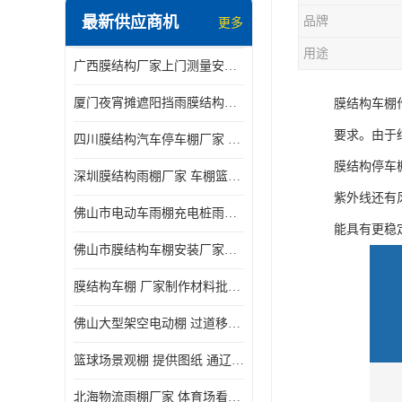
最新供应商机
品牌
更多
电动推拉雨棚
用途
广西膜结构厂家上门测量安装发货，厂家发货没有差价
膜结构停景观棚
厦门夜宵摊遮阳挡雨膜结构雨棚设计 上门测量 款式多
膜结构车棚
要求。由于
四川膜结构汽车停车棚厂家 款式多 提供报价
膜结构停车
深圳膜结构雨棚厂家 车棚篮球场体育看台 规格多样
紫外线还有
佛山市电动车雨棚充电桩雨棚小区电动车棚
能具有更稳
佛山市膜结构车棚安装厂家发货安装
膜结构车棚 厂家制作材料批发安装一体式工厂
佛山大型架空电动棚 过道移动雨蓬 屋轨道悬空棚免费测量
篮球场景观棚 提供图纸 通辽膜结构厂家
北海物流雨棚厂家 体育场看台雨棚 价格优惠