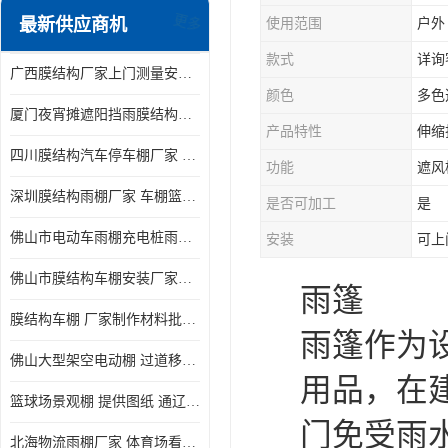
最新供应商机
使用范围
户外
更多
电动推拉雨棚
款式
详询
广西膜结构厂家上门测量安装发货，厂家发货没有差价
膜结构停景观棚
颜色
多色
厦门夜宵摊遮阳挡雨膜结构雨棚设计 上门测量 款式多
产品特性
伸缩
四川膜结构汽车停车棚厂家 款式多 提供报价
功能
遮风
深圳膜结构雨棚厂家 车棚篮球场体育看台 规格多样
是否可加工
是
佛山市电动车雨棚充电桩雨棚小区电动车棚
安装
可上
佛山市膜结构车棚安装厂家发货安装
雨篷
膜结构车棚 厂家制作材料批发安装一体式工厂
雨篷作为
佛山大型架空电动棚 过道移动雨蓬 屋轨道悬空棚免费测量
用品，在
篮球场景观棚 提供图纸 通辽膜结构厂家
门免受雨
北海物流雨棚厂家 体育场看台雨棚 价格优惠