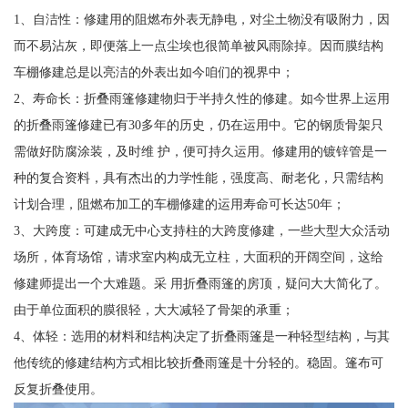
1、自洁性：修建用的阻燃布外表无静电，对尘土物没有吸附力，因
而不易沾灰，即便落上一点尘埃也很简单被风雨除掉。因而膜结构
车棚修建总是以亮洁的外表出如今咱们的视界中；
2、寿命长：折叠雨篷修建物归于半持久性的修建。如今世界上运用
的折叠雨篷修建已有30多年的历史，仍在运用中。它的钢质骨架只
需做好防腐涂装，及时维 护，便可持久运用。修建用的镀锌管是一
种的复合资料，具有杰出的力学性能，强度高、耐老化，只需结构
计划合理，阻燃布加工的车棚修建的运用寿命可长达50年；
3、大跨度：可建成无中心支持柱的大跨度修建，一些大型大众活动
场所，体育场馆，请求室内构成无立柱，大面积的开阔空间，这给
修建师提出一个大难题。采 用折叠雨篷的房顶，疑问大大简化了。
由于单位面积的膜很轻，大大减轻了骨架的承重；
4、体轻：选用的材料和结构决定了折叠雨篷是一种轻型结构，与其
他传统的修建结构方式相比较折叠雨篷是十分轻的。稳固。篷布可
反复折叠使用。