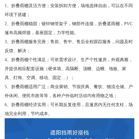
1、折叠雨棚灵活方便；安装拆卸方便，场地选择自由，可以在不同
环境下搭建；
2、折叠雨棚稳固；镀锌钢管架子，钢部件连接，折叠遮雨棚，PVC
篷布高频焊接，基座固定，力学性能。
3、折叠雨棚服务完善；售前、售中、售后全程跟踪服务，问题及时
反馈、解决；
4、折叠雨棚个性满足；可依需求设计、生产个性篷房，外观典雅，
并提供相应配套设施（硬体墙、高隔断、顶幔、边幔、地板、家
具、灯饰、空调、移动、固定....）；
5、折叠雨棚适用广泛；商业展销、节假庆典、餐饮、物流仓储、户
外休闲、便民市政等等，各种户外临时活动均有用物之地；
6、折叠雨棚经济实用；可长期反复使用，且篷房内无任何支柱，场
地完全利用，节约成本。