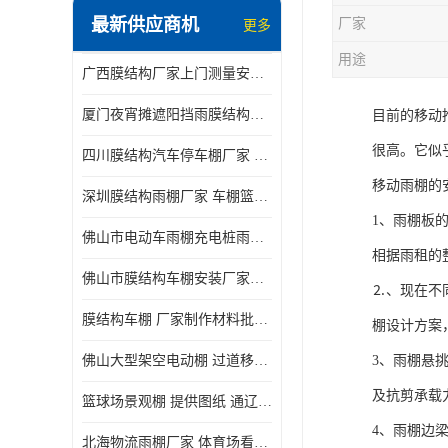
最新供应商机
厂家
更多
电动推拉雨棚
用途
广西膜结构厂家上门测量安装发货，厂家发货没有差价
膜结构停景观棚
厦门夜宵摊遮阳挡雨膜结构雨棚设计 上门测量 款式多
目前的移动
很高。它似
四川膜结构汽车停车棚厂家 款式多 提供报价
移动雨棚的
深圳膜结构雨棚厂家 车棚篮球场体育看台 规格多样
1、雨棚板
佛山市电动车雨棚充电桩雨棚小区电动车棚
相据雨租的
佛山市膜结构车棚安装厂家发货安装
⒉、现在不
膜结构车棚 厂家制作材料批发安装一体式工厂
棚设计方案
佛山大型架空电动棚 过道移动雨蓬 屋轨道悬空棚免费测量
3、雨棚悬
及抗剪承载
篮球场景观棚 提供图纸 通辽膜结构厂家
4、雨棚边
北海物流雨棚厂家 体育场看台雨棚 价格优惠