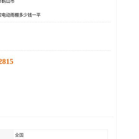
市鹤山市
控电动雨棚多少钱一平
2815
全国