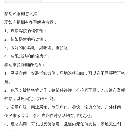
移动式雨棚怎么搭
现如今搭棚有多重解决方案：
1、直接焊接的钢管蓬；
2、桁架搭建的桁架篷；
3、做好的简易棚，如帐篷、推拉篷；
4、装配式结构的篷房等。
移动推拉雨棚的优势：
1、灵活方便；安装拆卸方便，场地选择自由，可以在不同环境下搭
建。
2、稳固；镀锌钢管架子，钢部件连接，推拉遮雨棚，PVC篷布高频
焊接，基座固定，力学性能。
3、适用广泛；商业展销、节假庆典、餐饮、物流仓储、户外休闲、
便民市政等等，各种户外临时活动均有用物之地。
4、经济实用；可长期反复使用，且篷内无任何支柱，场地完全利