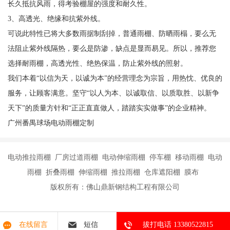
长久抵抗风雨，得考验棚屋的强度和耐久性。
3、高透光、绝缘和抗紫外线。
可说此特性已将大多数雨据制刮掉，普通雨棚、防晒雨榻，要么无
法阻止紫外线隔热，要么是防渗，缺点是显而易见。所以，推荐您
选择耐雨棚，高透光性、绝热保温，防止紫外线的照射。
我们本着“以信为天，以诚为本”的经营理念为宗旨，用热忱、优良的
服务，让顾客满意。坚守“以人为本、以诚取信、以质取胜、以新争
天下”的质量方针和“正正直直做人，踏踏实实做事”的企业精神。
广州番禺球场电动雨棚定制
电动推拉雨棚 厂房过道雨棚 电动伸缩雨棚 停车棚 移动雨棚 电动
雨棚 折叠雨棚 伸缩雨棚 推拉雨棚 仓库遮阳棚 膜布
版权所有：佛山鼎新钢结构工程有限公司
在线留言
短信
拔打电话 13380522815