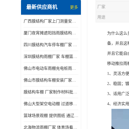
最新供应商机
厂家
更多
电动推拉雨棚
用途
广西膜结构厂家上门测量安装发货，厂家发货没有差价
膜结构停景观棚
厦门夜宵摊遮阳挡雨膜结构雨棚设计 上门测量 款式多
为什么这么
备，并且这
四川膜结构汽车停车棚厂家 款式多 提供报价
并且它能自
深圳膜结构雨棚厂家 车棚篮球场体育看台 规格多样
移动推拉雨
佛山市电动车雨棚充电桩雨棚小区电动车棚
1、灵活方
佛山市膜结构车棚安装厂家发货安装
2、稳固；
膜结构车棚 厂家制作材料批发安装一体式工厂
3、适用广
佛山大型架空电动棚 过道移动雨蓬 屋轨道悬空棚免费测量
4、经济实
篮球场景观棚 提供图纸 通辽膜结构厂家
北海物流雨棚厂家 体育场看台雨棚 价格优惠