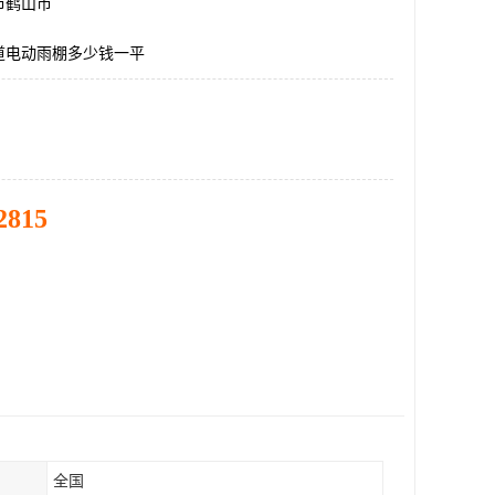
市鹤山市
道电动雨棚多少钱一平
2815
全国