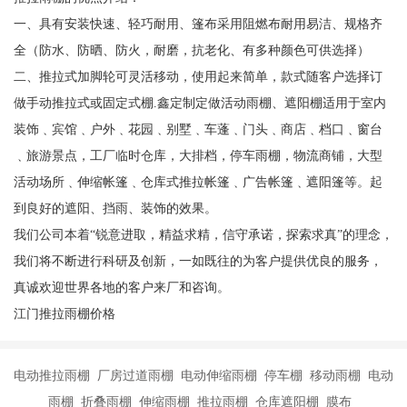
一、具有安装快速、轻巧耐用、篷布采用阻燃布耐用易洁、规格齐
全（防水、防晒、防火，耐磨，抗老化、有多种颜色可供选择）
二、推拉式加脚轮可灵活移动，使用起来简单，款式随客户选择订
做手动推拉式或固定式棚.鑫定制定做活动雨棚、遮阳棚适用于室内
装饰﹑宾馆﹑户外﹑花园﹑别墅﹑车蓬﹑门头﹑商店﹑档口﹑窗台
﹑旅游景点，工厂临时仓库，大排档，停车雨棚，物流商铺，大型
活动场所﹑伸缩帐篷﹑仓库式推拉帐篷﹑广告帐篷﹑遮阳篷等。起
到良好的遮阳、挡雨、装饰的效果。
我们公司本着“锐意进取，精益求精，信守承诺，探索求真”的理念，
我们将不断进行科研及创新，一如既往的为客户提供优良的服务，
真诚欢迎世界各地的客户来厂和咨询。
江门推拉雨棚价格
电动推拉雨棚 厂房过道雨棚 电动伸缩雨棚 停车棚 移动雨棚 电动
雨棚 折叠雨棚 伸缩雨棚 推拉雨棚 仓库遮阳棚 膜布