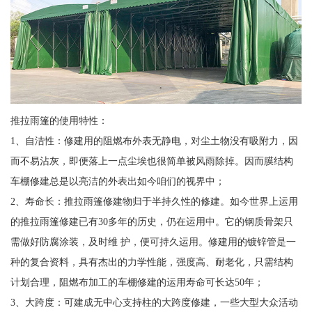
推拉雨篷的使用特性：
1、自洁性：修建用的阻燃布外表无静电，对尘土物没有吸附力，因
而不易沾灰，即便落上一点尘埃也很简单被风雨除掉。因而膜结构
车棚修建总是以亮洁的外表出如今咱们的视界中；
2、寿命长：推拉雨篷修建物归于半持久性的修建。如今世界上运用
的推拉雨篷修建已有30多年的历史，仍在运用中。它的钢质骨架只
需做好防腐涂装，及时维 护，便可持久运用。修建用的镀锌管是一
种的复合资料，具有杰出的力学性能，强度高、耐老化，只需结构
计划合理，阻燃布加工的车棚修建的运用寿命可长达50年；
3、大跨度：可建成无中心支持柱的大跨度修建，一些大型大众活动