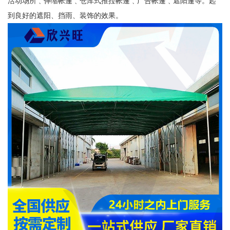
活动场所﹑伸缩帐篷﹑仓库式推拉帐篷﹑广告帐篷﹑遮阳篷等。起
到良好的遮阳、挡雨、装饰的效果。