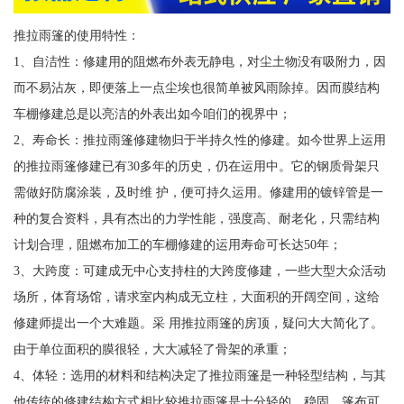
推拉雨篷的使用特性：
1、自洁性：修建用的阻燃布外表无静电，对尘土物没有吸附力，因
而不易沾灰，即便落上一点尘埃也很简单被风雨除掉。因而膜结构
车棚修建总是以亮洁的外表出如今咱们的视界中；
2、寿命长：推拉雨篷修建物归于半持久性的修建。如今世界上运用
的推拉雨篷修建已有30多年的历史，仍在运用中。它的钢质骨架只
需做好防腐涂装，及时维 护，便可持久运用。修建用的镀锌管是一
种的复合资料，具有杰出的力学性能，强度高、耐老化，只需结构
计划合理，阻燃布加工的车棚修建的运用寿命可长达50年；
3、大跨度：可建成无中心支持柱的大跨度修建，一些大型大众活动
场所，体育场馆，请求室内构成无立柱，大面积的开阔空间，这给
修建师提出一个大难题。采 用推拉雨篷的房顶，疑问大大简化了。
由于单位面积的膜很轻，大大减轻了骨架的承重；
4、体轻：选用的材料和结构决定了推拉雨篷是一种轻型结构，与其
他传统的修建结构方式相比较推拉雨篷是十分轻的。稳固。篷布可