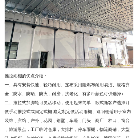
推拉雨棚的优点介绍：
一、具有安装快速、轻巧耐用、篷布采用阻燃布耐用易洁、规格齐
全（防水、防晒、防火，耐磨，抗老化、有多种颜色可供选择）
二、推拉式加脚轮可灵活移动，使用起来简单，款式随客户选择订
做手动推拉式或固定式棚.鑫定制定做活动雨棚、遮阳棚适用于室内
装饰﹑宾馆﹑户外﹑花园﹑别墅﹑车蓬﹑门头﹑商店﹑档口﹑窗台
﹑旅游景点，工厂临时仓库，大排档，停车雨棚，物流商铺，大型