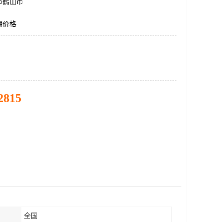
市鹤山市
棚价格
2815
全国