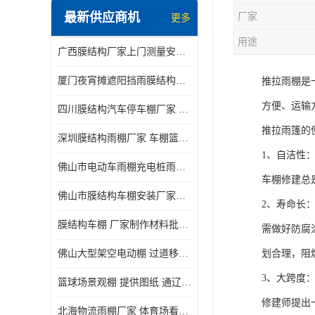
最新供应商机
厂家
更多
电动推拉雨棚
用途
广西膜结构厂家上门测量安装发货，厂家发货没有差价
膜结构停景观棚
厦门夜宵摊遮阳挡雨膜结构雨棚设计 上门测量 款式多
推拉雨棚是
方便、运输
四川膜结构汽车停车棚厂家 款式多 提供报价
推拉雨篷的
深圳膜结构雨棚厂家 车棚篮球场体育看台 规格多样
1、自洁性
佛山市电动车雨棚充电桩雨棚小区电动车棚
车棚修建总
佛山市膜结构车棚安装厂家发货安装
2、寿命长
膜结构车棚 厂家制作材料批发安装一体式工厂
需做好防腐
佛山大型架空电动棚 过道移动雨蓬 屋轨道悬空棚免费测量
划合理，阻
3、大跨度
篮球场景观棚 提供图纸 通辽膜结构厂家
修建师提出
北海物流雨棚厂家 体育场看台雨棚 价格优惠