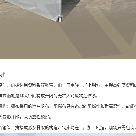
特性
空间：雨棚运用资料镀锌钢管，由于自重轻，加上钢索、主架高强度资料的
推拉雨棚逾越大空间构成开阔的无柱大跨度构造体系。
震性：篷布采用的汽车帆布、阻燃布具有杰出的阻燃性和耐高温性，故能
大变形才能，故抗震性能好。
锌钢管，拼接成形及骨架的构造、钢索均在工厂加工制造，现场只需组装