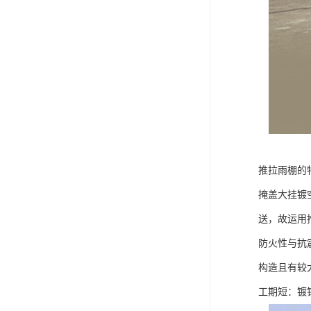
推拉雨棚的
掩盖大挂镀
送，故运用
防火性与抗
构造且有较
工期短：镀