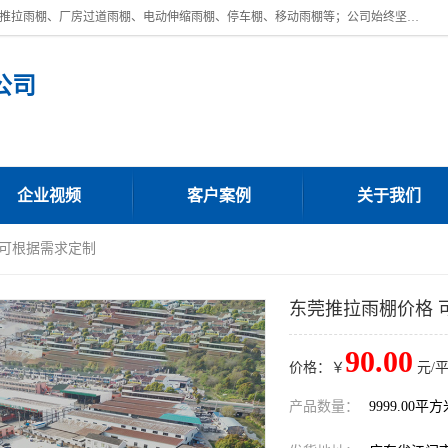
广东鼎新钢结构工程有限公司是一家制作大型电动雨棚厂家;主营：电动推拉雨棚、厂房过道雨棚、电动伸缩雨棚、停车棚、移动雨棚等；公司始终坚持结构创新,品质优越,美观形象,且售后服务好。公司充分吸纳当今休闲用品的前端技术和风格,为您带来质价相宜,时尚典雅的各种户外用品,
公司
企业视频
客户案例
关于我们
 可根据需求定制
东莞推拉雨棚价格 
90.00
价格：￥
元/
产品数量：
9999.00平