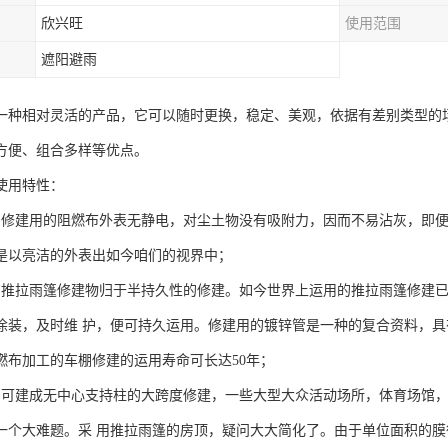
欣兴旺
使用范围
遮阳避雨
一种相对灵活的产品，它可以随时更换，稳定、美观，依据有差别类型的
方便、组合多样等优点。
使用特性：
：修建用的阻燃布外表无静电，对尘土物没有吸附力，因而不易沾灰，即
是以亮洁的外表出如今咱们的视界中；
：推拉雨篷修建物归于半持久性的修建。如今世界上运用的推拉雨篷修建已
涂装，及时维 护，便可持久运用。修建用的镀锌管是一种的复合资料，
燃布加工的车棚修建的运用寿命可长达50年；
：可建成无中心支持柱的大跨度修建，一些大型大众活动场所，体育场馆
一个大难题。采 用推拉雨篷的房顶，疑问大大简化了。由于单位面积的