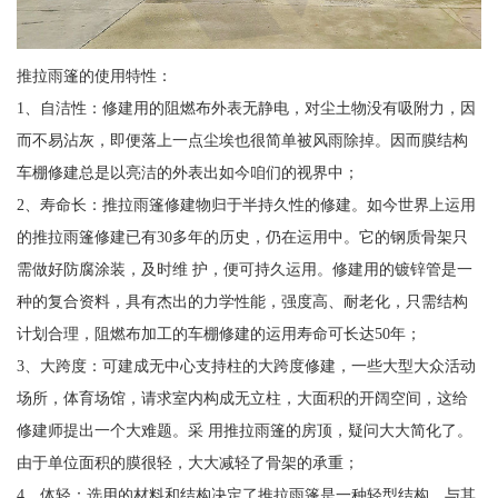
推拉雨篷的使用特性：
1、自洁性：修建用的阻燃布外表无静电，对尘土物没有吸附力，因
而不易沾灰，即便落上一点尘埃也很简单被风雨除掉。因而膜结构
车棚修建总是以亮洁的外表出如今咱们的视界中；
2、寿命长：推拉雨篷修建物归于半持久性的修建。如今世界上运用
的推拉雨篷修建已有30多年的历史，仍在运用中。它的钢质骨架只
需做好防腐涂装，及时维 护，便可持久运用。修建用的镀锌管是一
种的复合资料，具有杰出的力学性能，强度高、耐老化，只需结构
计划合理，阻燃布加工的车棚修建的运用寿命可长达50年；
3、大跨度：可建成无中心支持柱的大跨度修建，一些大型大众活动
场所，体育场馆，请求室内构成无立柱，大面积的开阔空间，这给
修建师提出一个大难题。采 用推拉雨篷的房顶，疑问大大简化了。
由于单位面积的膜很轻，大大减轻了骨架的承重；
4、体轻：选用的材料和结构决定了推拉雨篷是一种轻型结构，与其