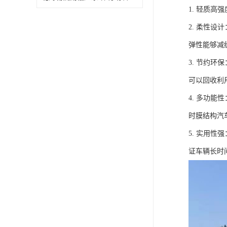
1. 轻质
2. 柔性
弹性能够减
3. 节约
可以回收利
4. 多功
时膜结构汽
5. 实用
证车辆长时