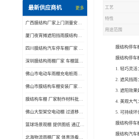
最新供应商机
工艺
更多
电动推拉雨棚
特性
广西膜结构厂家上门测量安装发货，厂家发货没有差价
膜结构停景观棚
用途范围
厦门夜宵摊遮阳挡雨膜结构雨棚设计 上门测量 款式多
膜结构停车
四川膜结构汽车停车棚厂家 款式多 提供报价
膜结构停车
深圳膜结构雨棚厂家 车棚篮球场体育看台 规格多样
1. 轻巧
佛山市电动车雨棚充电桩雨棚小区电动车棚
2. 遮风
佛山市膜结构车棚安装厂家发货安装
3. 遮阳
膜结构车棚 厂家制作材料批发安装一体式工厂
4. 美观
佛山大型架空电动棚 过道移动雨蓬 屋轨道悬空棚免费测量
5. 可持
膜结构停车
篮球场景观棚 提供图纸 通辽膜结构厂家
膜结构汽车
北海物流雨棚厂家 体育场看台雨棚 价格优惠