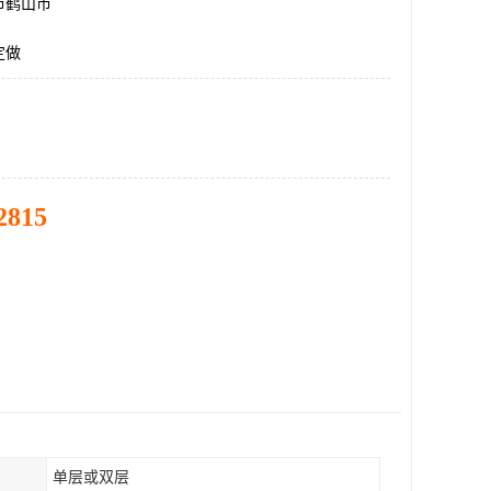
市鹤山市
定做
2815
单层或双层