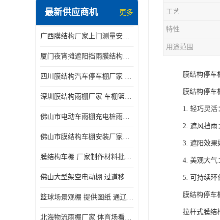
最新供应商机
工艺
更多
电动推拉雨棚
特性
广西膜结构厂家上门测量安装发货，厂家发货没有差价
膜结构停景观棚
用途范围
厦门夜宵摊遮阳挡雨膜结构雨棚设计 上门测量 款式多
膜结构停车
四川膜结构汽车停车棚厂家 款式多 提供报价
膜结构停车
深圳膜结构雨棚厂家 车棚篮球场体育看台 规格多样
1. 轻巧
佛山市电动车雨棚充电桩雨棚小区电动车棚
2. 遮风
佛山市膜结构车棚安装厂家发货安装
3. 遮阳
膜结构车棚 厂家制作材料批发安装一体式工厂
4. 美观
佛山大型架空电动棚 过道移动雨蓬 屋轨道悬空棚免费测量
5. 可持
膜结构停车
篮球场景观棚 提供图纸 通辽膜结构厂家
拉杆式膜结
北海物流雨棚厂家 体育场看台雨棚 价格优惠