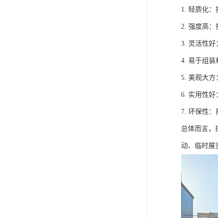
1. 轻质
2. 强度
3. 灵活
4. 易于
5. 美观
6. 实用
7. 环保
总体而言，
动、临时展