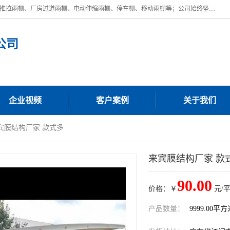
广东鼎新钢结构工程有限公司是一家制作大型电动雨棚厂家;主营：电动推拉雨棚、厂房过道雨棚、电动伸缩雨棚、停车棚、移动雨棚等；公司始终坚持结构创新,品质优越,美观形象,且售后服务好。公司充分吸纳当今休闲用品的前端技术和风格,为您带来质价相宜,时尚典雅的各种户外用品,
公司
企业视频
客户案例
关于我们
来宾膜结构厂家 款式多
来宾膜结构厂家 款
90.00
价格：￥
元/
产品数量：
9999.00平