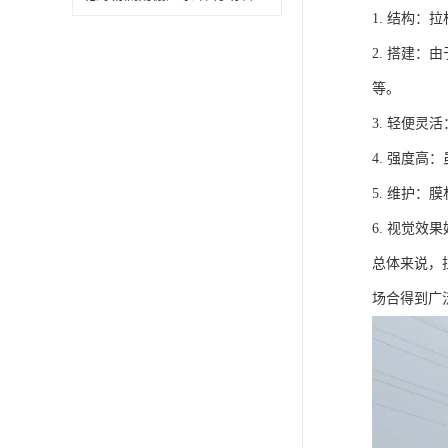
1. 结构
2. 搭建
等。
3. 轻便
4. 强度
5. 维护
6. 视觉
总体来说，
场合得到广