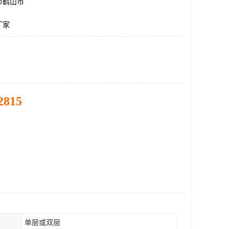
市鹤山市
厂家
2815
单层或双层