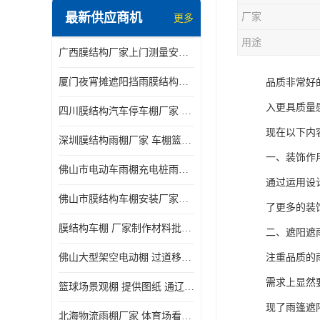
最新供应商机
厂家
更多
电动推拉雨棚
用途
广西膜结构厂家上门测量安装发货，厂家发货没有差价
膜结构停景观棚
厦门夜宵摊遮阳挡雨膜结构雨棚设计 上门测量 款式多
品质非常好
入更具质量
四川膜结构汽车停车棚厂家 款式多 提供报价
现在以下内
深圳膜结构雨棚厂家 车棚篮球场体育看台 规格多样
一、装饰作
佛山市电动车雨棚充电桩雨棚小区电动车棚
通过运用设
佛山市膜结构车棚安装厂家发货安装
了更多的装
膜结构车棚 厂家制作材料批发安装一体式工厂
二、遮阳遮
佛山大型架空电动棚 过道移动雨蓬 屋轨道悬空棚免费测量
注重品质的
需求上显然
篮球场景观棚 提供图纸 通辽膜结构厂家
现了雨篷遮
北海物流雨棚厂家 体育场看台雨棚 价格优惠