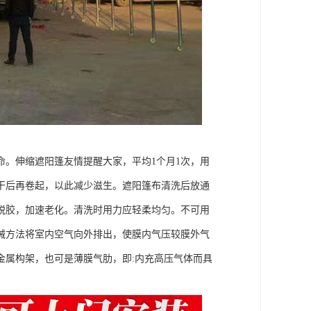
。伸缩遮阳篷友情提醒大家，平均1个月1次，用
干后再卷起，以此减少滋生。遮阳篷布清洗后放通
脱胶，加速老化。清洗时用力应轻柔均匀。不可用
械方法将室内空气向外排出，使膜内气压较膜外气
金属构架，也可是薄膜气肋，即:内充高压气体而具