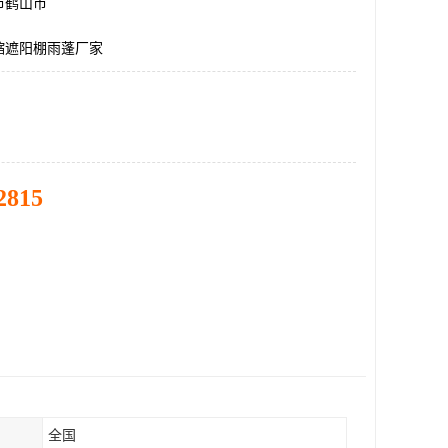
市鹤山市
缩遮阳棚雨蓬厂家
2815
全国