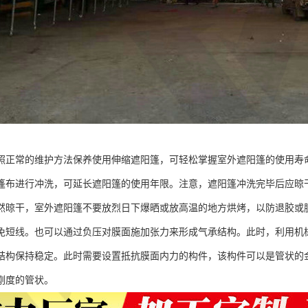
照正常的维护方法保养使用伸缩遮阳篷，可轻松掌握室外遮阳篷的使用寿命
篷布进行冲洗，可延长遮阳篷的使用年限。注意，遮阳篷冲洗完毕后应晾
然晾干，室外遮阳篷不要放烈日下爆晒或放高温的地方烘烤，以防退胶或
免短线。也可以通过负压对膜面施加张力来形成气承结构。此时，利用机
结构保持稳定。此时需要设置抵抗膜面内力的构件，该构件可以是管状的
刚度的管状。