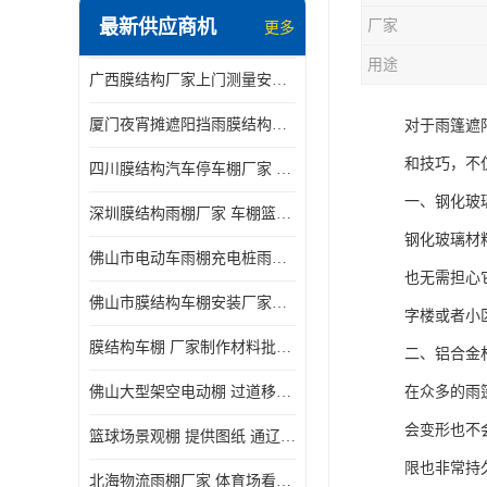
最新供应商机
厂家
更多
电动推拉雨棚
用途
广西膜结构厂家上门测量安装发货，厂家发货没有差价
膜结构停景观棚
厦门夜宵摊遮阳挡雨膜结构雨棚设计 上门测量 款式多
对于雨篷遮
和技巧，不
四川膜结构汽车停车棚厂家 款式多 提供报价
一、钢化玻
深圳膜结构雨棚厂家 车棚篮球场体育看台 规格多样
钢化玻璃材
佛山市电动车雨棚充电桩雨棚小区电动车棚
也无需担心
佛山市膜结构车棚安装厂家发货安装
字楼或者小
膜结构车棚 厂家制作材料批发安装一体式工厂
二、铝合金
佛山大型架空电动棚 过道移动雨蓬 屋轨道悬空棚免费测量
在众多的雨
会变形也不
篮球场景观棚 提供图纸 通辽膜结构厂家
限也非常持
北海物流雨棚厂家 体育场看台雨棚 价格优惠