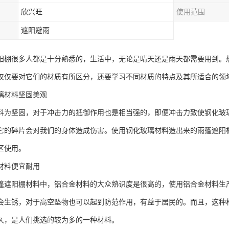
欣兴旺
使用范围
遮阳避雨
阳棚很多人都是十分熟悉的，生活中，无论是晴天还是雨天都需要用到。
仅仅要对它们的材质有所区分，还要学习不同材质的特点及其所适合的领
璃材料坚固美观
料为坚固，对于冲击力的抵御作用也是相当强的，即便冲击力致使钢化玻
它的碎片会对我们的身体造成伤害。使用钢化玻璃材料造出来的雨篷遮阳
区使用。
材料便宜耐用
篷遮阳棚材料中，铝合金材料的大众熟识度是很高的，使用铝合金材料生
会生锈，对于高空坠物也可以起到防范作用，有益于居民的。而且，这种
久，是人们挑选的较为多的一种材料。