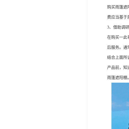
购买雨篷遮
费应当基于
3、借助调
在购买一此
后服务。通
结合上面所
产品前，知
雨篷遮阳棚