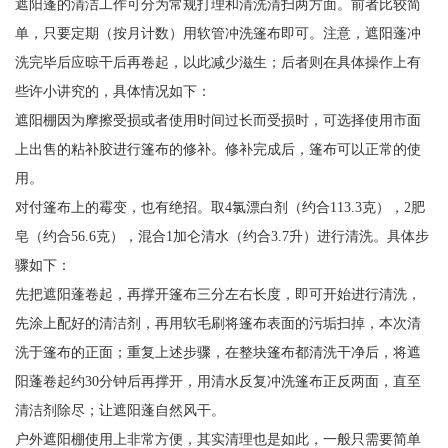
遮阳蓬的清洁工作可分为常规打理和清洗清扫两方面。前者比较简
单，只要定期（按月计数）用软管冲洗篷布即可。注意，遮阳蓬冲
洗完毕后应晾干后再卷起，以此减少滋生；后者则在具体操作上有
些许小讲究的，具体情况如下：
遮阳棚因为摩擦受损或者使用时间过长而受损时，可选择使用市面
上出售的粘补胶进行篷布的修补。修补完成后，篷布可以正常的使
用。
对付篷布上的霉变，也有绝招。取4氯漂白剂（约合113.3克），2肥
皂（约合56.6克），混合1加仑清水（约合3.7升）进行清洗。具体步
骤如下：
先把遮阳蓬卷起，再撑开篷布三分左右长度，即可开始进行清洗，
先涂上配好的清洁剂，再用软毛刷将篷布表面的污垢扫掉，本次清
洗于篷布的正面；重复上述步骤，在整块篷布都清洗干净后，将遮
阳蓬卷起约30分钟后再撑开，用清水反复冲洗篷布正反两面，直至
清洁剂除尽；让遮阳蓬自然风干。
户外遮阳棚使用上非常方便，其实清理也是如此，一般只需要简单