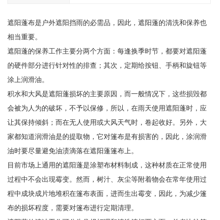
遮阳蓬布是户外遮阳挡雨的必需品，因此，遮阳蓬的清洗和保养也
相当重要。
遮阳蓬的保养工作主要分两个方面：每逢换季时节，都要对遮阳蓬
的硬件部分进行针对性的排查；其次，定期给按钮、手柄和旋钮等
涂上润滑油。
积水和大风是遮阳蓬损坏的主要原因，而一般情况下，这些损毁都
会被为人为的破坏，不予以保修，所以，在雨天使用遮阳蓬时，应
让其保持倾斜；而在无人使用或大风天气时，卷起收好。另外，大
家都知道润滑油是的提取物，它对篷布是有损害的，因此，涂润滑
油时要尽量避免油渍滴落在遮阳蓬篷布上。
目前市场上通用的遮阳蓬是涂塑布材料制成，这种材质在正常使用
过程中不会出现霉变。然而，树汁、灰尘等附着物会在常年使用过
程中成块成片地堆积在篷布表面，进而生出霉变，因此，为减少篷
布的损坏程度，需要对篷布进行定期清理。