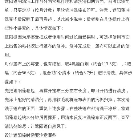
遮阳蓬的清洁工作可分为常规打理和清洗清扫两方面。前者比较简
单，只要定期（按月计数）用软管冲洗篷布即可。注意，遮阳蓬冲
洗完毕后应晾干后再卷起，以此减少滋生；后者则在具体操作上有
些许小讲究的，具体情况如下：
遮阳棚因为摩擦受损或者使用时间过长而受损时，可选择使用市面
上出售的粘补胶进行篷布的修补。修补完成后，篷布可以正常的使
用。
对付篷布上的霉变，也有绝招。取4氯漂白剂（约合113.3克），2肥
皂（约合56.6克），混合1加仑清水（约合3.7升）进行清洗。具体步
骤如下：
先把遮阳蓬卷起，再撑开篷布三分左右长度，即可开始进行清洗，
先涂上配好的清洁剂，再用软毛刷将篷布表面的污垢扫掉，本次清
洗于篷布的正面；重复上述步骤，在整块篷布都清洗干净后，将遮
阳蓬卷起约30分钟后再撑开，用清水反复冲洗篷布正反两面，直至
清洁剂除尽；让遮阳蓬自然风干。
设计遮阳篷时需要注意哪些