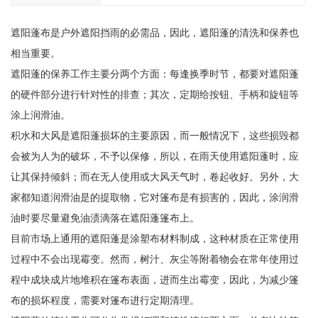
遮阳蓬布是户外遮阳挡雨的必需品，因此，遮阳蓬的清洗和保养也
相当重要。
遮阳蓬的保养工作主要分两个方面：每逢换季时节，都要对遮阳蓬
的硬件部分进行针对性的排查；其次，定期给按钮、手柄和旋钮等
涂上润滑油。
积水和大风是遮阳蓬损坏的主要原因，而一般情况下，这些损毁都
会被为人为的破坏，不予以保修，所以，在雨天使用遮阳蓬时，应
让其保持倾斜；而在无人使用或大风天气时，卷起收好。另外，大
家都知道润滑油是的提取物，它对篷布是有损害的，因此，涂润滑
油时要尽量避免油渍滴落在遮阳蓬篷布上。
目前市场上通用的遮阳蓬是涂塑布材料制成，这种材质在正常使用
过程中不会出现霉变。然而，树汁、灰尘等附着物会在常年使用过
程中成块成片地堆积在篷布表面，进而生出霉变，因此，为减少篷
布的损坏程度，需要对篷布进行定期清理。