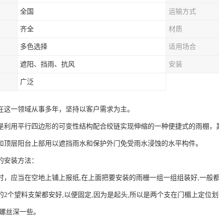
全国
运输方式
齐全
材质
多色选择
适用场合
遮阳、挡雨、抗风
安装
广泛
在这一领域从事多年，坚持以客户需求为主。
是利用平行四边形的可变性结构配合绞链实现伸缩的一种便捷式的雨棚，
和顶层阳台上部用以遮挡雨水和保护外门免受雨水浸蚀的水平构件。
的安装方法：
时，应当在空地上铺上报纸,在上面把要安装的雨栅一组一组组装好,一般
的2个望料支架都安好,以便固定,因为是起头,所以是两个支在门楣上定位
胀螺丝深一些。