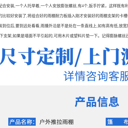
配合安装,一个人托举着,一个人安放膨张螺丝,有4个,扳手拧紧，这样既
的比较好安装了,将组合好的雨棚耐力板插入刚才安装好的雨棚支架的卡槽
装到位后,要到远处看看,雨播外沿是不是处在一条直线上,如有高有低,放宽
一下支架,如果是墙面不平引起的,可用木片或望料片垫一下。记得膨脉螺丝