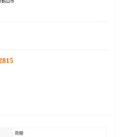
市鹤山市
2815
雨棚