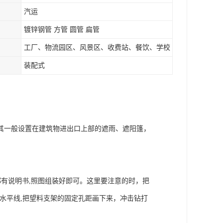
汽运
镀锌钢管 方管 圆管 扁管
工厂、物流园区、风景区、收费站、餐饮、学校
装配式
其一般设置在建筑物进出口上部的遮雨、遮阳篷，
都有说明书,照图组装好即可。这里要注意的时，把
划水平线,把望料支架的固定孔距画下来，冲击钻打