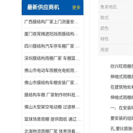
最新供应商机
售卖地区
更多
电动推拉雨棚
款式
广西膜结构厂家上门测量安装发货，厂家发货没有差价
膜结构停景观棚
颜色
厦门夜宵摊遮阳挡雨膜结构雨棚设计 上门测量 款式多
特性
四川膜结构汽车停车棚厂家 款式多 提供报价
用途
深圳膜结构雨棚厂家 车棚篮球场体育看台 规格多样
欣兴旺雨棚
佛山市电动车雨棚充电桩雨棚小区电动车棚
伸缩式雨棚
佛山市膜结构车棚安装厂家发货安装
在建筑物处
膜结构车棚 厂家制作材料批发安装一体式工厂
伸缩式雨棚
佛山大型架空电动棚 过道移动雨蓬 屋轨道悬空棚免费测量
一、在安装
要安装的组
篮球场景观棚 提供图纸 通辽膜结构厂家
孔,要比膨
北海物流雨棚厂家 体育场看台雨棚 价格优惠