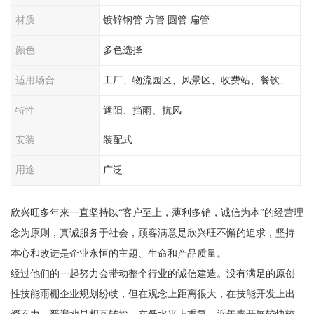
材质
镀锌钢管 方管 圆管 扁管
颜色
多色选择
适用场合
工厂、物流园区、风景区、收费站、餐饮、学校
特性
遮阳、挡雨、抗风
安装
装配式
用途
广泛
欣兴旺多年来一直坚持以“客户至上，薄利多销，诚信为本”的经营理
念为原则，真诚服务于社会，顾客满意是欣兴旺不懈的追求，坚持
本心和改进是企业永恒的主题、生命和产品质量。
经过他们的一起努力会带动整个行业的诚信建造。没有满足的原创
性技能雨棚企业规划纷歧，但在观念上距离很大，在技能开发上出
资不力，普遍地是相互转抄，在低水平上重复。近年来开展较快较