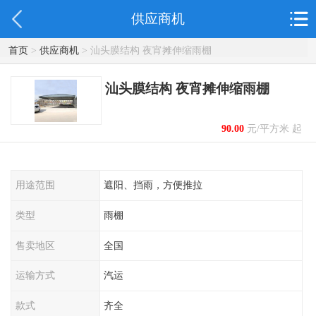
供应商机
首页
>
供应商机
> 汕头膜结构 夜宵摊伸缩雨棚
汕头膜结构 夜宵摊伸缩雨棚
90.00
元/平方米 起
用途范围
遮阳、挡雨，方便推拉
类型
雨棚
售卖地区
全国
运输方式
汽运
款式
齐全