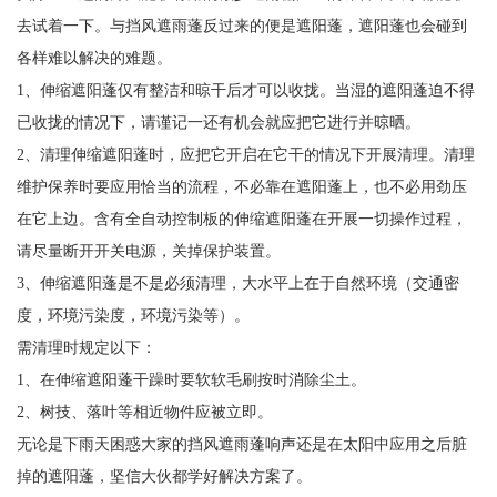
去试着一下。与挡风遮雨蓬反过来的便是遮阳蓬，遮阳蓬也会碰到
各样难以解决的难题。
1、伸缩遮阳蓬仅有整洁和晾干后才可以收拢。当湿的遮阳蓬迫不得
已收拢的情况下，请谨记一还有机会就应把它进行并晾晒。
2、清理伸缩遮阳蓬时，应把它开启在它干的情况下开展清理。清理
维护保养时要应用恰当的流程，不必靠在遮阳蓬上，也不必用劲压
在它上边。含有全自动控制板的伸缩遮阳蓬在开展一切操作过程，
请尽量断开开关电源，关掉保护装置。
3、伸缩遮阳蓬是不是必须清理，大水平上在于自然环境（交通密
度，环境污染度，环境污染等）。
需清理时规定以下：
1、在伸缩遮阳蓬干躁时要软软毛刷按时消除尘土。
2、树技、落叶等相近物件应被立即。
无论是下雨天困惑大家的挡风遮雨蓬响声还是在太阳中应用之后脏
掉的遮阳蓬，坚信大伙都学好解决方案了。