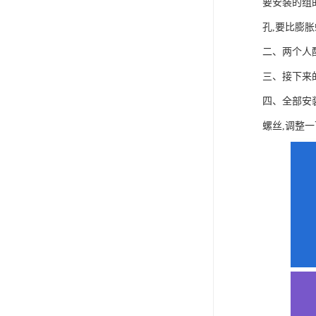
要安装的组
孔,要比膨
二、两个人
三、接下来
四、全部安
螺丝,调整