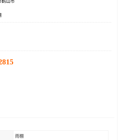
市鹤山市
棚
2815
雨棚