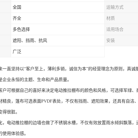
全国
运输方式
齐全
材质
多色选择
适用场合
遮阳、挡雨、抗风
安装
广泛
来一直坚持以“客户至上，薄利多销，诚信为本”的经营理念为原则，真诚
是企业永恒的主题、生命和产品质量。
客户可根据自己的喜好来决定电动推拉棚布的颜色和风格，可选择军绿、
材精良，篷布可选表面PVDF表处，不仅有挡雨、遮阳效果，还具有自洁
变得很脏。
化，电动推拉棚的边墙也做了不锈钢水槽，不仅有效放置雨水倾斜飘落，
的使用体验感。