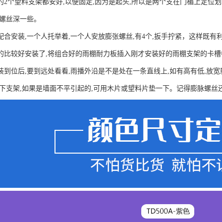
的2个望料支架都安好,以便固定,因为是起头,所以是两个支在门楣上定位
胀螺丝深一些。
配合安装,一个人托举着,一个人安放膨张螺丝,有4个,扳手拧紧，这样既
的比较好安装了,将组合好的雨棚耐力板插入刚才安装好的雨棚支架的卡槽
装到位后,要到远处看看,雨播外沿是不是处在一条直线上,如有高有低,放宽
一下支架,如果是墙面不平引起的,可用木片或望料片垫一下。记得膨脉螺丝