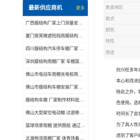
最新供应商机
售卖地区
更多
电动推拉雨棚
款式
广西膜结构厂家上门测量安装发货，厂家发货没有差价
膜结构停景观棚
颜色
厦门夜宵摊遮阳挡雨膜结构雨棚设计 上门测量 款式多
特性
四川膜结构汽车停车棚厂家 款式多 提供报价
用途
深圳膜结构雨棚厂家 车棚篮球场体育看台 规格多样
欣兴旺多年
佛山市电动车雨棚充电桩雨棚小区电动车棚
本心和改进
佛山市膜结构车棚安装厂家发货安装
除此之外，
膜结构车棚 厂家制作材料批发安装一体式工厂
色使用。选
佛山大型架空电动棚 过道移动雨蓬 屋轨道悬空棚免费测量
时间长了会
为了具人性
篮球场景观棚 提供图纸 通辽膜结构厂家
虑到了客户
北海物流雨棚厂家 体育场看台雨棚 价格优惠