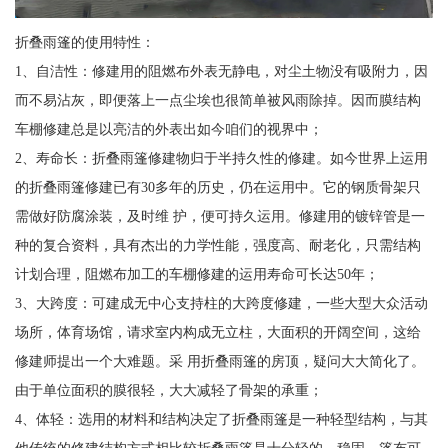
折叠雨篷的使用特性：
1、自洁性：修建用的阻燃布外表无静电，对尘土物没有吸附力，因
而不易沾灰，即便落上一点尘埃也很简单被风雨除掉。因而膜结构
车棚修建总是以亮洁的外表出如今咱们的视界中；
2、寿命长：折叠雨篷修建物归于半持久性的修建。如今世界上运用
的折叠雨篷修建已有30多年的历史，仍在运用中。它的钢质骨架只
需做好防腐涂装，及时维 护，便可持久运用。修建用的镀锌管是一
种的复合资料，具有杰出的力学性能，强度高、耐老化，只需结构
计划合理，阻燃布加工的车棚修建的运用寿命可长达50年；
3、大跨度：可建成无中心支持柱的大跨度修建，一些大型大众活动
场所，体育场馆，请求室内构成无立柱，大面积的开阔空间，这给
修建师提出一个大难题。采 用折叠雨篷的房顶，疑问大大简化了。
由于单位面积的膜很轻，大大减轻了骨架的承重；
4、体轻：选用的材料和结构决定了折叠雨篷是一种轻型结构，与其