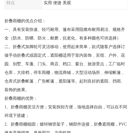
特点
实用 便捷 美观
折叠雨棚的优点介绍：
一、具有安装快速、轻巧耐用、篷布采用阻燃布耐用易洁、规格齐
全（防水、防晒、防火，耐磨，抗老化、有多种颜色可供选择）
二、折叠式加脚轮可灵活移动，使用起来简单，款式随客户选择订
做手动折叠式或固定式，遮阳棚适用于室内装饰﹑宾馆、户外、花
园、别墅、车蓬、门头、商店、档口、窗台、旅游景点，工厂临时
仓库，大排档，停车雨棚，物流商铺，大型活动场所﹑伸缩帐篷﹑
仓库式折叠帐篷﹑广告帐篷﹑遮阳篷等。起到良好的遮阳、挡雨、
装饰的效果。
折叠雨棚的优势：
1、折叠雨棚灵活方便；安装拆卸方便，场地选择自由，可以在不同
环境下搭建；
2、折叠雨棚稳固；镀锌钢管架子，钢部件连接，折叠遮雨棚，PVC
篷布高频焊接，基座固定，力学性能。