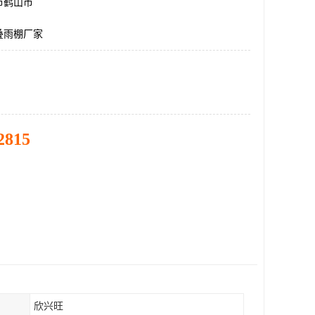
市鹤山市
叠雨棚厂家
2815
欣兴旺