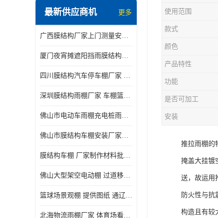
最新供应商机
使用范围
更多
电动推拉雨棚
款式
广西膜结构厂家上门测量安装发货，厂家发货没有差价
膜结构停景观棚
颜色
厦门夜宵摊遮阳挡雨膜结构雨棚设计 上门测量 款式多
产品特性
四川膜结构汽车停车棚厂家 款式多 提供报价
功能
深圳膜结构雨棚厂家 车棚篮球场体育看台 规格多样
是否可加工
佛山市电动车雨棚充电桩雨棚小区电动车棚
安装
佛山市膜结构车棚安装厂家发货安装
推拉雨棚的
膜结构车棚 厂家制作材料批发安装一体式工厂
掩盖大挂镀
佛山大型架空电动棚 过道移动雨蓬 屋轨道悬空棚免费测量
送，故运用
防火性与抗
篮球场景观棚 提供图纸 通辽膜结构厂家
构造且有较
北海物流雨棚厂家 体育场看台雨棚 价格优惠