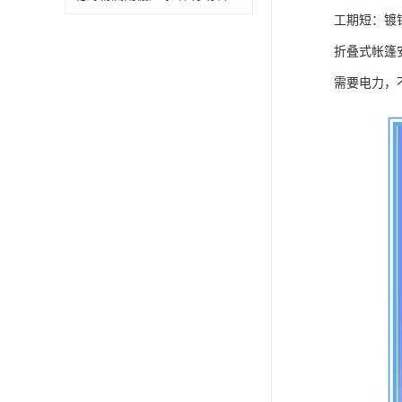
工期短：镀
折叠式帐篷
需要电力，