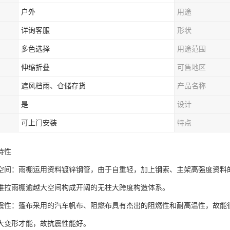
户外
用途
详询客服
形状
多色选择
用途范围
伸缩折叠
可售地区
遮风档雨、仓储存货
产品名称
是
设计
可上门安装
特点
特性
空间：雨棚运用资料镀锌钢管，由于自重轻，加上钢索、主架高强度资料的
推拉雨棚逾越大空间构成开阔的无柱大跨度构造体系。
震性：篷布采用的汽车帆布、阻燃布具有杰出的阻燃性和耐高温性，故能
大变形才能，故抗震性能好。