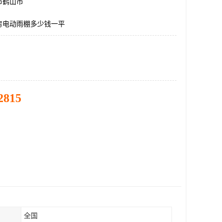
市鹤山市
房电动雨棚多少钱一平
2815
全国