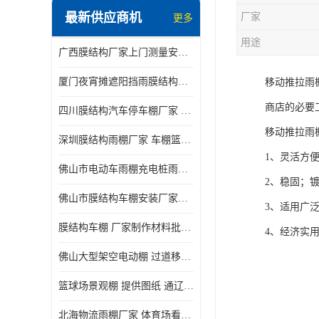
最新供应商机
厂家
更多
电动推拉雨棚
用途
广西膜结构厂家上门测量安装发货，厂家发货没有差价
膜结构停景观棚
厦门夜宵摊遮阳挡雨膜结构雨棚设计 上门测量 款式多
移动推拉雨
商店的必要
四川膜结构汽车停车棚厂家 款式多 提供报价
移动推拉雨
深圳膜结构雨棚厂家 车棚篮球场体育看台 规格多样
1、灵活方
佛山市电动车雨棚充电桩雨棚小区电动车棚
2、稳固；
佛山市膜结构车棚安装厂家发货安装
3、适用广
膜结构车棚 厂家制作材料批发安装一体式工厂
4、经济实
佛山大型架空电动棚 过道移动雨蓬 屋轨道悬空棚免费测量
篮球场景观棚 提供图纸 通辽膜结构厂家
北海物流雨棚厂家 体育场看台雨棚 价格优惠