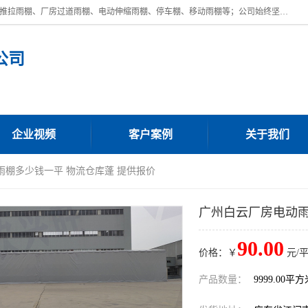
广东鼎新钢结构工程有限公司是一家制作大型电动雨棚厂家;主营：电动推拉雨棚、厂房过道雨棚、电动伸缩雨棚、停车棚、移动雨棚等；公司始终坚持结构创新,品质优越,美观形象,且售后服务好。公司充分吸纳当今休闲用品的前端技术和风格,为您带来质价相宜,时尚典雅的各种户外用品,
公司
企业视频
客户案例
关于我们
雨棚多少钱一平 物流仓库蓬 提供报价
广州白云厂房电动雨
90.00
价格：￥
元/
产品数量：
9999.00平